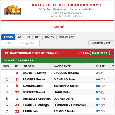
RALLY DE C. DEL URUGUAY 2026
3° Fecha - Campeonato Entrerriano de Rally
5 al 7 de Junio de 2026
Auto Club C. del Uruguay
☰ MENÚ
TODAS
A6
N7
N7L
N9 16V
POR CLASE
IMPRIMIR / PDF
PE 8
8.11 km
AUTODROMO C. DEL URUGUAY (5)
FINALIZADA
CLASIFICACIÓN PE 8
POS.
N°
PILOTO
NAVEGANTE
CLASE
T
1
4
BAUCERO Martin
BAUCERO Ricardo
A6
(1)
2
11
RAMIREZ Nestor
GIANELLO Juan
A6
(2)
3
5
BONNIN Daniel
TRAVERSO Walter
A6
(3)
4
39
BERTHET Daniel
LIAND Milton
N7
(1)
5
3
ORCELLET Cristhian
LOCHER Darío
A6
(4)
6
41
LAMBERT Santiago
FERNANDEZ Emmanuel
N7
(2)
7
32
ERPEN Julio
SALVIDIA Pablo
N7
(3)