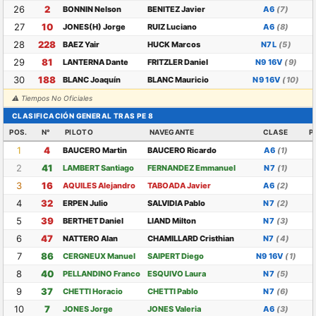
26
2
BONNIN Nelson
BENITEZ Javier
A6
(7)
27
10
JONES(H) Jorge
RUIZ Luciano
A6
(8)
28
228
BAEZ Yair
HUCK Marcos
N7L
(5)
29
81
LANTERNA Dante
FRITZLER Daniel
N9 16V
(9)
30
188
BLANC Joaquín
BLANC Mauricio
N9 16V
(10)
⚠ Tiempos No Oficiales
CLASIFICACIÓN GENERAL TRAS PE 8
POS.
N°
PILOTO
NAVEGANTE
CLASE
P
1
4
BAUCERO Martin
BAUCERO Ricardo
A6
(1)
2
41
LAMBERT Santiago
FERNANDEZ Emmanuel
N7
(1)
3
16
AQUILES Alejandro
TABOADA Javier
A6
(2)
4
32
ERPEN Julio
SALVIDIA Pablo
N7
(2)
5
39
BERTHET Daniel
LIAND Milton
N7
(3)
6
47
NATTERO Alan
CHAMILLARD Cristhian
N7
(4)
7
86
CERGNEUX Manuel
SAIPERT Diego
N9 16V
(1)
8
40
PELLANDINO Franco
ESQUIVO Laura
N7
(5)
9
37
CHETTI Horacio
CHETTI Pablo
N7
(6)
10
7
JONES Jorge
JONES Valeria
A6
(3)