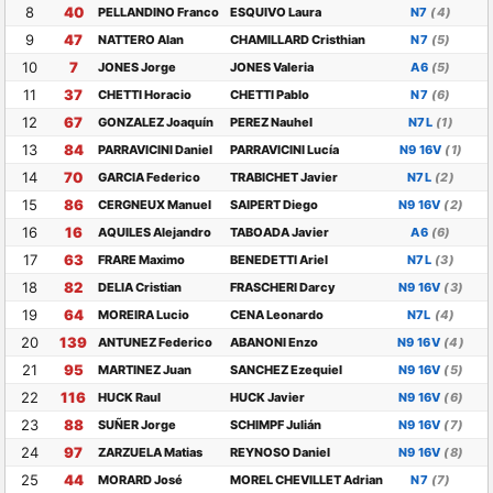
8
40
PELLANDINO Franco
ESQUIVO Laura
N7
(4)
9
47
NATTERO Alan
CHAMILLARD Cristhian
N7
(5)
10
7
JONES Jorge
JONES Valeria
A6
(5)
11
37
CHETTI Horacio
CHETTI Pablo
N7
(6)
12
67
GONZALEZ Joaquín
PEREZ Nauhel
N7L
(1)
13
84
PARRAVICINI Daniel
PARRAVICINI Lucía
N9 16V
(1)
14
70
GARCIA Federico
TRABICHET Javier
N7L
(2)
15
86
CERGNEUX Manuel
SAIPERT Diego
N9 16V
(2)
16
16
AQUILES Alejandro
TABOADA Javier
A6
(6)
17
63
FRARE Maximo
BENEDETTI Ariel
N7L
(3)
18
82
DELIA Cristian
FRASCHERI Darcy
N9 16V
(3)
19
64
MOREIRA Lucio
CENA Leonardo
N7L
(4)
20
139
ANTUNEZ Federico
ABANONI Enzo
N9 16V
(4)
21
95
MARTINEZ Juan
SANCHEZ Ezequiel
N9 16V
(5)
22
116
HUCK Raul
HUCK Javier
N9 16V
(6)
23
88
SUÑER Jorge
SCHIMPF Julián
N9 16V
(7)
24
97
ZARZUELA Matias
REYNOSO Daniel
N9 16V
(8)
25
44
MORARD José
MOREL CHEVILLET Adrian
N7
(7)