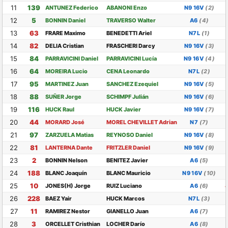
11
139
ANTUNEZ Federico
ABANONI Enzo
N9 16V
(2)
12
5
BONNIN Daniel
TRAVERSO Walter
A6
(4)
13
63
FRARE Maximo
BENEDETTI Ariel
N7L
(1)
14
82
DELIA Cristian
FRASCHERI Darcy
N9 16V
(3)
15
84
PARRAVICINI Daniel
PARRAVICINI Lucía
N9 16V
(4)
16
64
MOREIRA Lucio
CENA Leonardo
N7L
(2)
17
95
MARTINEZ Juan
SANCHEZ Ezequiel
N9 16V
(5)
18
88
SUÑER Jorge
SCHIMPF Julián
N9 16V
(6)
19
116
HUCK Raul
HUCK Javier
N9 16V
(7)
20
44
MORARD José
MOREL CHEVILLET Adrian
N7
(7)
21
97
ZARZUELA Matias
REYNOSO Daniel
N9 16V
(8)
22
81
LANTERNA Dante
FRITZLER Daniel
N9 16V
(9)
23
2
BONNIN Nelson
BENITEZ Javier
A6
(5)
24
188
BLANC Joaquín
BLANC Mauricio
N9 16V
(10)
25
10
JONES(H) Jorge
RUIZ Luciano
A6
(6)
26
228
BAEZ Yair
HUCK Marcos
N7L
(3)
27
11
RAMIREZ Nestor
GIANELLO Juan
A6
(7)
28
3
ORCELLET Cristhian
LOCHER Darío
A6
(8)