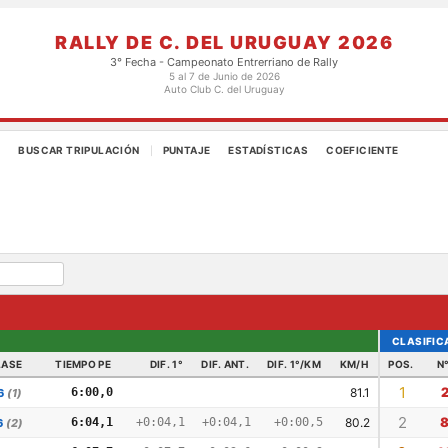
RALLY DE C. DEL URUGUAY 2026
3° Fecha - Campeonato Entrerriano de Rally
5 al 7 de Junio de 2026
Auto Club C. del Uruguay
S
BUSCAR TRIPULACIÓN
PUNTAJE
ESTADÍSTICAS
COEFICIENTE
|
CLASIFIC
LASE
TIEMPO PE
DIF. 1°
DIF. ANT.
DIF. 1°/KM
KM/H
POS.
N
1
6:00,0
81.1
6
(1)
2
6:04,1
+0:04,1
+0:04,1
+0:00,5
80.2
6
(2)