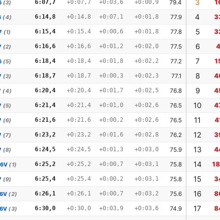
3
1
6:07,7
+0:07,7
+0:03,6
+0:00,9
79.4
6
(3)
4
3
6:14,8
+0:14,8
+0:07,1
+0:01,8
77.9
6
(4)
5
3
6:15,4
+0:15,4
+0:00,6
+0:01,8
77.8
7
(1)
6
6:16,6
+0:16,6
+0:01,2
+0:02,0
77.5
7
(2)
7
1
6:18,4
+0:18,4
+0:01,8
+0:02,2
77.2
6
(5)
8
4
6:18,7
+0:18,7
+0:00,3
+0:02,3
77.1
7
(3)
9
4
6:20,4
+0:20,4
+0:01,7
+0:02,5
76.8
7
(4)
10
4
6:21,4
+0:21,4
+0:01,0
+0:02,6
76.5
7
(5)
11
4
6:21,6
+0:21,6
+0:00,2
+0:02,6
76.5
7
(6)
12
3
6:23,2
+0:23,2
+0:01,6
+0:02,8
76.2
7
(7)
13
4
6:24,5
+0:24,5
+0:01,3
+0:03,0
75.9
7
(8)
14
1
6:25,2
+0:25,2
+0:00,7
+0:03,1
75.8
16V
(1)
15
3
6:25,4
+0:25,4
+0:00,2
+0:03,1
75.8
7
(9)
16
8
6:26,1
+0:26,1
+0:00,7
+0:03,2
75.6
16V
(2)
17
8
6:30,0
+0:30,0
+0:03,9
+0:03,6
74.9
16V
(3)