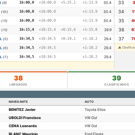
33
16:00,0
+10:00,0
+5:25,1
+1:13,9
30.4
6
(9)
34
1
16:00,0
+10:00,0
+1:13,9
30.4
(10)
35
4
16:00,0
+10:00,0
+1:13,9
30.4
6
(11)
36
6
16:15,4
+10:15,4
+0:15,4
+1:15,8
29.9
7
(11)
37
7
16:34,5
+10:34,5
+0:19,1
+1:18,2
29.4
L
(5)
16:34,5
+10:34,5
+1:18,2
29.4
⚠ Clasifica
L
(6)
16:34,5
+10:34,5
+1:18,2
29.4
L
(7)
38
39
LARGADOS
CLASIFICADOS
NAVEGANTE
AUTO
BENITEZ Javier
Toyota Etios
UBOLDI Francisco
VW Gol
CENA Leonardo
VW Gol
BLANC Mauricio
Ford Fiesta