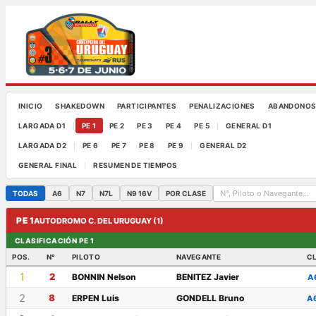
INICIO
SHAKEDOWN
PARTICIPANTES
PENALIZACIONES
ABANDONO
LARGADA D1
PE 1
PE 2
PE 3
PE 4
PE 5
GENERAL D1
|
|
LARGADA D2
PE 6
PE 7
PE 8
PE 9
GENERAL D2
|
|
GENERAL FINAL
RESUMEN DE TIEMPOS
|
TODAS
A6
N7
N7L
N9 16V
POR CLASE
PE 1
AUTODROMO C. DEL URUGUAY (1)
CLASIFICACIÓN PE 1
POS.
N°
PILOTO
NAVEGANTE
C
1
2
BONNIN Nelson
BENITEZ Javier
A
2
8
ERPEN Luis
GONDELL Bruno
A