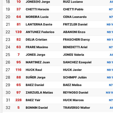
18
10
JONES(H) Jorge
RUIZ Luciano
A
19
37
CHETTI Horacio
CHETTI Pablo
N7
20
64
MOREIRA Lucio
CENA Leonardo
N7
21
81
LANTERNA Dante
FRITZLER Daniel
N9 
22
139
ANTUNEZ Federico
ABANONI Enzo
N9 
23
82
DELIA Cristian
FRASCHERI Darcy
N9 
24
63
FRARE Maximo
BENEDETTI Ariel
N7
25
7
JONES Jorge
JONES Valeria
A
26
95
MARTINEZ Juan
SANCHEZ Ezequiel
N9 
27
116
HUCK Raul
HUCK Javier
N9 
28
88
SUÑER Jorge
SCHIMPF Julián
N9 
29
65
BAEZ Daniel
BAEZ Melisa
N7
30
97
ZARZUELA Matias
REYNOSO Daniel
N9 1
31
228
BAEZ Yair
HUCK Marcos
N7
32
5
BONNIN Daniel
TRAVERSO Walter
A