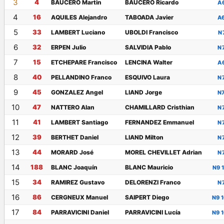
3
4
BAUCERO Martin
BAUCERO Ricardo
A
4
16
AQUILES Alejandro
TABOADA Javier
A
5
33
LAMBERT Luciano
UBOLDI Francisco
N
6
32
ERPEN Julio
SALVIDIA Pablo
N
7
15
ETCHEPARE Francisco
LENCINA Walter
A
8
40
PELLANDINO Franco
ESQUIVO Laura
N
9
45
GONZALEZ Angel
LIAND Jorge
N
10
47
NATTERO Alan
CHAMILLARD Cristhian
N
11
41
LAMBERT Santiago
FERNANDEZ Emmanuel
N
12
39
BERTHET Daniel
LIAND Milton
N
13
44
MORARD José
MOREL CHEVILLET Adrian
N
14
188
BLANC Joaquín
BLANC Mauricio
N9 
15
34
RAMIREZ Gustavo
DELORENZI Franco
N
16
86
CERGNEUX Manuel
SAIPERT Diego
N9 
17
84
PARRAVICINI Daniel
PARRAVICINI Lucía
N9 