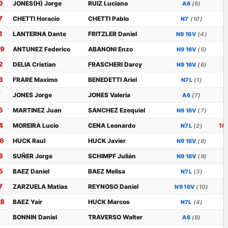
0
JONES(H) Jorge
RUIZ Luciano
A6
(6)
7
CHETTI Horacio
CHETTI Pablo
N7
(10)
1
LANTERNA Dante
FRITZLER Daniel
N9 16V
(4)
39
ANTUNEZ Federico
ABANONI Enzo
N9 16V
(5)
2
DELIA Cristian
FRASCHERI Darcy
N9 16V
(6)
3
FRARE Maximo
BENEDETTI Ariel
N7L
(1)
7
JONES Jorge
JONES Valeria
A6
(7)
5
MARTINEZ Juan
SANCHEZ Ezequiel
N9 16V
(7)
4
MOREIRA Lucio
CENA Leonardo
10
N7L
(2)
16
HUCK Raul
HUCK Javier
N9 16V
(8)
8
SUÑER Jorge
SCHIMPF Julián
N9 16V
(9)
5
BAEZ Daniel
BAEZ Melisa
N7L
(3)
7
ZARZUELA Matias
REYNOSO Daniel
N9 16V
(10)
28
BAEZ Yair
HUCK Marcos
N7L
(4)
5
BONNIN Daniel
TRAVERSO Walter
A6
(8)