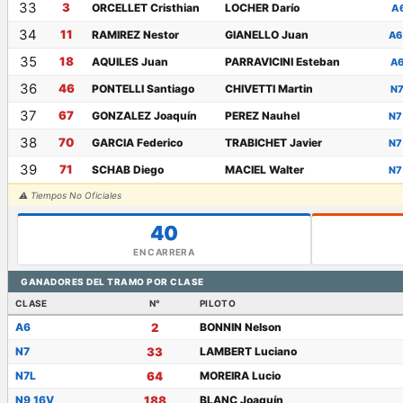
33
3
ORCELLET Cristhian
LOCHER Darío
A
34
11
RAMIREZ Nestor
GIANELLO Juan
A6
35
18
AQUILES Juan
PARRAVICINI Esteban
A
36
46
PONTELLI Santiago
CHIVETTI Martin
N
37
67
GONZALEZ Joaquín
PEREZ Nauhel
N7
38
70
GARCIA Federico
TRABICHET Javier
N7
39
71
SCHAB Diego
MACIEL Walter
N7
⚠ Tiempos No Oficiales
40
EN CARRERA
GANADORES DEL TRAMO POR CLASE
CLASE
N°
PILOTO
A6
2
BONNIN Nelson
N7
33
LAMBERT Luciano
N7L
64
MOREIRA Lucio
N9 16V
188
BLANC Joaquín