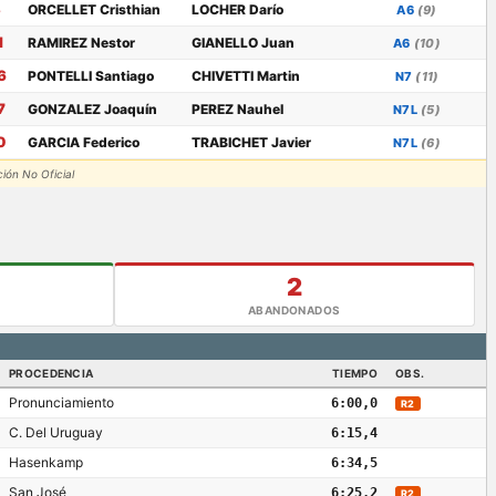
3
ORCELLET Cristhian
LOCHER Darío
A6
(9)
1
RAMIREZ Nestor
GIANELLO Juan
A6
(10)
6
PONTELLI Santiago
CHIVETTI Martin
N7
(11)
7
GONZALEZ Joaquín
PEREZ Nauhel
N7L
(5)
0
GARCIA Federico
TRABICHET Javier
N7L
(6)
ción No Oficial
2
ABANDONADOS
PROCEDENCIA
TIEMPO
OBS.
Pronunciamiento
6:00,0
R2
C. Del Uruguay
6:15,4
Hasenkamp
6:34,5
San José
6:25,2
R2