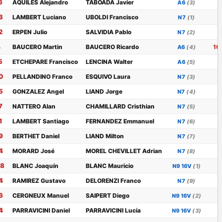
6
AQUILES Alejandro
TABOADA Javier
A6
(3)
3
LAMBERT Luciano
UBOLDI Francisco
N7
(1)
2
ERPEN Julio
SALVIDIA Pablo
N7
(2)
4
BAUCERO Martin
BAUCERO Ricardo
10
A6
(4)
5
ETCHEPARE Francisco
LENCINA Walter
A6
(5)
0
PELLANDINO Franco
ESQUIVO Laura
N7
(3)
5
GONZALEZ Angel
LIAND Jorge
N7
(4)
7
NATTERO Alan
CHAMILLARD Cristhian
N7
(5)
1
LAMBERT Santiago
FERNANDEZ Emmanuel
N7
(6)
9
BERTHET Daniel
LIAND Milton
N7
(7)
4
MORARD José
MOREL CHEVILLET Adrian
N7
(8)
88
BLANC Joaquín
BLANC Mauricio
N9 16V
(1)
4
RAMIREZ Gustavo
DELORENZI Franco
N7
(9)
6
CERGNEUX Manuel
SAIPERT Diego
N9 16V
(2)
4
PARRAVICINI Daniel
PARRAVICINI Lucía
N9 16V
(3)