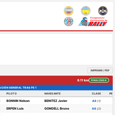
IMPRIMIR / PDF
8.11 km
FINALIZADA
ACIÓN GENERAL TRAS PE 1
°
PILOTO
NAVEGANTE
CLASE
PEN
2
BONNIN Nelson
BENITEZ Javier
A6
(1)
8
ERPEN Luis
GONDELL Bruno
A6
(2)