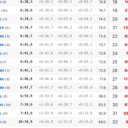
18
1
6:30,3
+0:30,3
+0:00,3
+0:03,7
74.8
6
(6)
19
3
6:30,6
+0:30,6
+0:00,3
+0:03,7
74.7
(10)
20
8
6:34,5
+0:34,5
+0:03,9
+0:04,2
74.0
L
(1)
21
1
6:34,7
+0:34,7
+0:00,2
+0:04,2
74.0
16V
(4)
22
8
6:36,7
+0:36,7
+0:02,0
+0:04,5
73.6
16V
(5)
23
6
6:41,4
+0:41,4
+0:04,7
+0:05,1
72.7
16V
(6)
24
6:41,9
+0:41,9
+0:00,5
+0:05,1
72.6
L
(2)
25
9
6:42,0
+0:42,0
+0:00,1
+0:05,1
72.6
6
(7)
26
6
6:42,1
+0:42,1
+0:00,1
+0:05,1
72.6
16V
(7)
27
1
6:46,0
+0:46,0
+0:03,9
+0:05,6
71.9
16V
(8)
28
8
6:47,7
+0:47,7
+0:01,7
+0:05,8
71.6
16V
(9)
29
6
6:59,9
+0:59,9
+0:12,2
+0:07,3
69.5
L
(3)
30
9
7:39,6
+1:39,6
+0:39,7
+0:12,2
63.5
6V
(10)
31
2
7:43,9
+1:43,9
+0:04,3
+0:12,8
62.9
L
(4)
32
10:34,9
+4:34,9
+2:51,0
+0:33,8
46.0
6
(8)