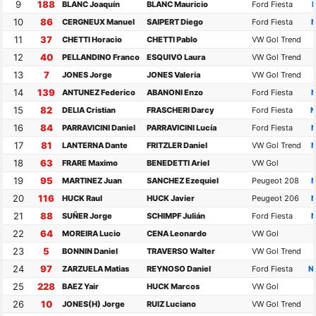
9
188
BLANC Joaquín
BLANC Mauricio
Ford Fiesta
10
86
CERGNEUX Manuel
SAIPERT Diego
Ford Fiesta
N
11
37
CHETTI Horacio
CHETTI Pablo
VW Gol Trend
12
40
PELLANDINO Franco
ESQUIVO Laura
VW Gol Trend
13
7
JONES Jorge
JONES Valeria
VW Gol Trend
14
139
ANTUNEZ Federico
ABANONI Enzo
Ford Fiesta
N
15
82
DELIA Cristian
FRASCHERI Darcy
Ford Fiesta
N
16
84
PARRAVICINI Daniel
PARRAVICINI Lucía
Ford Fiesta
N
17
81
LANTERNA Dante
FRITZLER Daniel
VW Gol Trend
N
18
63
FRARE Maximo
BENEDETTI Ariel
VW Gol
19
95
MARTINEZ Juan
SANCHEZ Ezequiel
Peugeot 208
N
20
116
HUCK Raul
HUCK Javier
Peugeot 206
N
21
88
SUÑER Jorge
SCHIMPF Julián
Ford Fiesta
N
22
64
MOREIRA Lucio
CENA Leonardo
VW Gol
23
5
BONNIN Daniel
TRAVERSO Walter
VW Gol Trend
24
97
ZARZUELA Matias
REYNOSO Daniel
Ford Fiesta
N
25
228
BAEZ Yair
HUCK Marcos
VW Gol
26
10
JONES(H) Jorge
RUIZ Luciano
VW Gol Trend