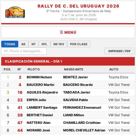
RALLY DE C. DEL URUGUAY 2026
3° Fecha - Campeonato Entrerriano de Rally
5 al 7 de Junio de 2026
Auto Club C. del Uruguay
☰ MENÚ
TODAS
A6
N7
N7L
N9 16V
POR CLASE
IMPRIMIR / PDF
CLASIFICACIÓN GENERAL – DÍA 1
POS.
N°
PILOTO
NAVEGANTE
AUTO
1
2
BONNIN Nelson
BENITEZ Javier
Toyota Etios
2
4
BAUCERO Martin
BAUCERO Ricardo
VW Gol Trend
3
16
AQUILES Alejandro
TABOADA Javier
Toyota Etios
4
32
ERPEN Julio
SALVIDIA Pablo
VW Gol Trend
5
41
LAMBERT Santiago
FERNANDEZ Emmanuel
VW Gol Trend
6
39
BERTHET Daniel
LIAND Milton
VW Gol Trend
7
47
NATTERO Alan
CHAMILLARD Cristhian
VW Gol Trend
8
44
MORARD José
MOREL CHEVILLET Adrian
VW Gol Trend