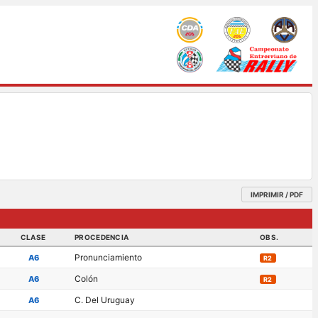
IMPRIMIR / PDF
CLASE
PROCEDENCIA
OBS.
Pronunciamiento
A6
R2
Colón
A6
R2
C. Del Uruguay
A6