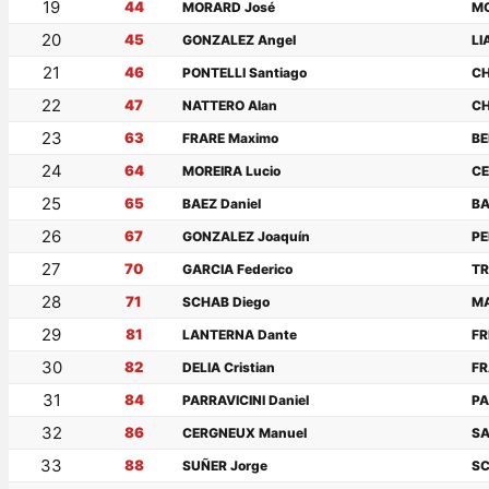
19
44
MORARD José
MO
20
45
GONZALEZ Angel
LI
21
46
PONTELLI Santiago
CH
22
47
NATTERO Alan
CH
23
63
FRARE Maximo
BE
24
64
MOREIRA Lucio
CE
25
65
BAEZ Daniel
BA
26
67
GONZALEZ Joaquín
PE
27
70
GARCIA Federico
TR
28
71
SCHAB Diego
MA
29
81
LANTERNA Dante
FR
30
82
DELIA Cristian
FR
31
84
PARRAVICINI Daniel
PA
32
86
CERGNEUX Manuel
SA
33
88
SUÑER Jorge
SC