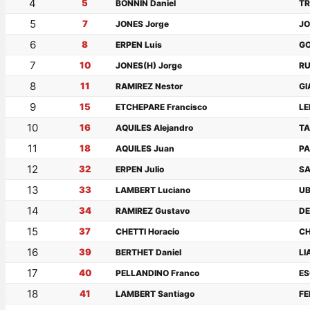
4
5
BONNIN Daniel
TR
5
7
JONES Jorge
JO
6
8
ERPEN Luis
GO
7
10
JONES(H) Jorge
RU
8
11
RAMIREZ Nestor
GI
9
15
ETCHEPARE Francisco
LE
10
16
AQUILES Alejandro
TA
11
18
AQUILES Juan
PA
12
32
ERPEN Julio
SA
13
33
LAMBERT Luciano
UB
14
34
RAMIREZ Gustavo
DE
15
37
CHETTI Horacio
CH
16
39
BERTHET Daniel
LI
17
40
PELLANDINO Franco
ES
18
41
LAMBERT Santiago
FE