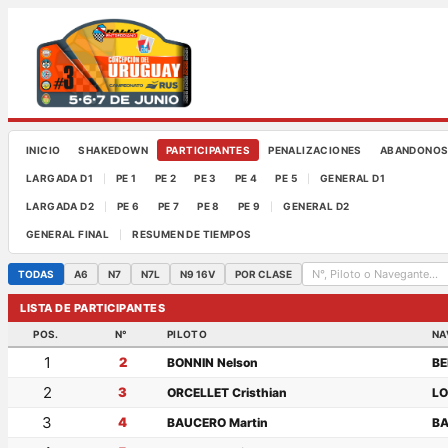
INICIO
SHAKEDOWN
PARTICIPANTES
PENALIZACIONES
ABANDONO
LARGADA D1
PE 1
PE 2
PE 3
PE 4
PE 5
GENERAL D1
|
|
LARGADA D2
PE 6
PE 7
PE 8
PE 9
GENERAL D2
|
|
GENERAL FINAL
RESUMEN DE TIEMPOS
|
TODAS
A6
N7
N7L
N9 16V
POR CLASE
LISTA DE PARTICIPANTES
POS.
N°
PILOTO
NA
1
2
BONNIN Nelson
BE
2
3
ORCELLET Cristhian
LO
3
4
BAUCERO Martin
BA