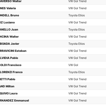
AVERSO Walter
VW Gol Trend
NES Valeria
VW Gol Trend
NDELL Bruno
Toyota Etios
IZ Luciano
VW Gol Trend
ANELLO Juan
Toyota Etios
NCINA Walter
VW Gol Trend
BOADA Javier
Toyota Etios
RRAVICINI Esteban
VW Gol Trend
LVIDIA Pablo
VW Gol Trend
OLDI Francisco
VW Gol
LORENZI Franco
Toyota Etios
ETTI Pablo
VW Gol Trend
AND Milton
VW Gol Trend
QUIVO Laura
VW Gol Trend
RNANDEZ Emmanuel
VW Gol Trend