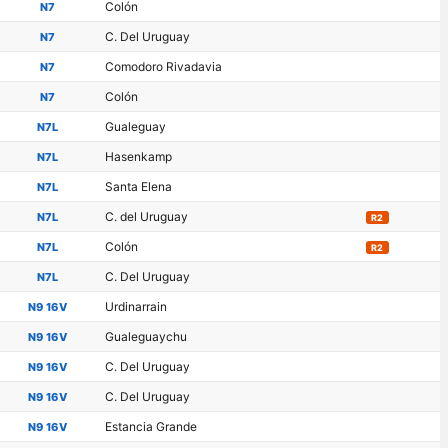
Colón
N7
C. Del Uruguay
N7
Comodoro Rivadavia
N7
Colón
N7
Gualeguay
N7L
Hasenkamp
N7L
Santa Elena
N7L
C. del Uruguay
N7L
R2
Colón
N7L
R2
C. Del Uruguay
N7L
Urdinarrain
N9 16V
Gualeguaychu
N9 16V
C. Del Uruguay
N9 16V
C. Del Uruguay
N9 16V
Estancia Grande
N9 16V