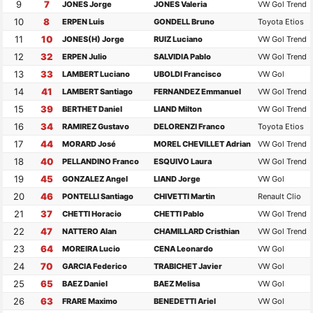
9
7
JONES Jorge
JONES Valeria
VW Gol Trend
10
8
ERPEN Luis
GONDELL Bruno
Toyota Etios
11
10
JONES(H) Jorge
RUIZ Luciano
VW Gol Trend
12
32
ERPEN Julio
SALVIDIA Pablo
VW Gol Trend
13
33
LAMBERT Luciano
UBOLDI Francisco
VW Gol
14
41
LAMBERT Santiago
FERNANDEZ Emmanuel
VW Gol Trend
15
39
BERTHET Daniel
LIAND Milton
VW Gol Trend
16
34
RAMIREZ Gustavo
DELORENZI Franco
Toyota Etios
17
44
MORARD José
MOREL CHEVILLET Adrian
VW Gol Trend
18
40
PELLANDINO Franco
ESQUIVO Laura
VW Gol Trend
19
45
GONZALEZ Angel
LIAND Jorge
VW Gol
20
46
PONTELLI Santiago
CHIVETTI Martin
Renault Clio
21
37
CHETTI Horacio
CHETTI Pablo
VW Gol Trend
22
47
NATTERO Alan
CHAMILLARD Cristhian
VW Gol Trend
23
64
MOREIRA Lucio
CENA Leonardo
VW Gol
24
70
GARCIA Federico
TRABICHET Javier
VW Gol
25
65
BAEZ Daniel
BAEZ Melisa
VW Gol
26
63
FRARE Maximo
BENEDETTI Ariel
VW Gol