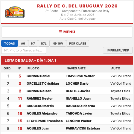
RALLY DE C. DEL URUGUAY 2026
3° Fecha - Campeonato Entrerriano de Rally
5 al 7 de Junio de 2026
Auto Club C. del Uruguay
☰ MENÚ
TODAS
A6
N7
N7L
N9 16V
POR CLASE
IMPRIMIR / PDF
LISTA DE SALIDA – DÍA 1: DIA 1
ORD.
N°
PILOTO
NAVEGANTE
AUTO
1
5
BONNIN Daniel
TRAVERSO Walter
VW Gol Trend
2
3
ORCELLET Cristhian
LOCHER Darío
VW Gol Trend
3
2
BONNIN Nelson
BENITEZ Javier
Toyota Etios
4
11
RAMIREZ Nestor
GIANELLO Juan
Toyota Etios
5
4
BAUCERO Martin
BAUCERO Ricardo
VW Gol Trend
6
16
AQUILES Alejandro
TABOADA Javier
Toyota Etios
7
15
ETCHEPARE Francisco
LENCINA Walter
VW Gol Trend
8
18
AQUILES Juan
PARRAVICINI Esteban
VW Gol Trend