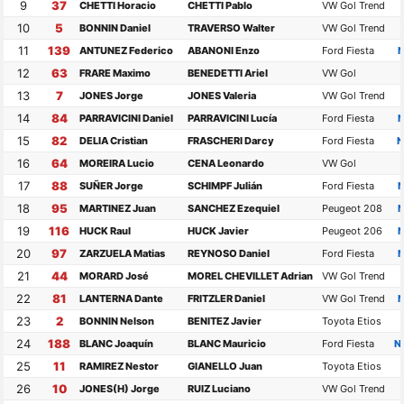
9
37
CHETTI Horacio
CHETTI Pablo
VW Gol Trend
10
5
BONNIN Daniel
TRAVERSO Walter
VW Gol Trend
11
139
ANTUNEZ Federico
ABANONI Enzo
Ford Fiesta
N
12
63
FRARE Maximo
BENEDETTI Ariel
VW Gol
13
7
JONES Jorge
JONES Valeria
VW Gol Trend
14
84
PARRAVICINI Daniel
PARRAVICINI Lucía
Ford Fiesta
N
15
82
DELIA Cristian
FRASCHERI Darcy
Ford Fiesta
N
16
64
MOREIRA Lucio
CENA Leonardo
VW Gol
17
88
SUÑER Jorge
SCHIMPF Julián
Ford Fiesta
N
18
95
MARTINEZ Juan
SANCHEZ Ezequiel
Peugeot 208
N
19
116
HUCK Raul
HUCK Javier
Peugeot 206
N
20
97
ZARZUELA Matias
REYNOSO Daniel
Ford Fiesta
N
21
44
MORARD José
MOREL CHEVILLET Adrian
VW Gol Trend
22
81
LANTERNA Dante
FRITZLER Daniel
VW Gol Trend
N
23
2
BONNIN Nelson
BENITEZ Javier
Toyota Etios
24
188
BLANC Joaquín
BLANC Mauricio
Ford Fiesta
N
25
11
RAMIREZ Nestor
GIANELLO Juan
Toyota Etios
26
10
JONES(H) Jorge
RUIZ Luciano
VW Gol Trend