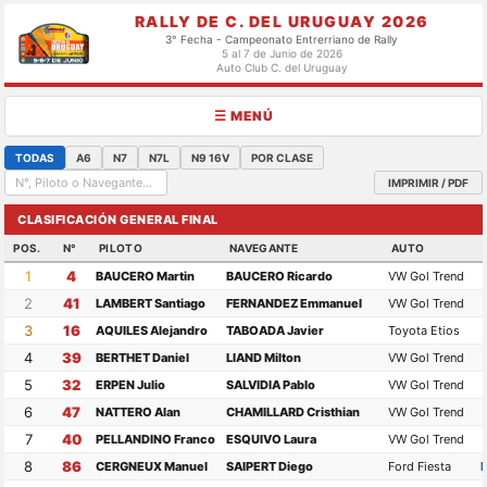
RALLY DE C. DEL URUGUAY 2026
3° Fecha - Campeonato Entrerriano de Rally
5 al 7 de Junio de 2026
Auto Club C. del Uruguay
☰ MENÚ
TODAS
A6
N7
N7L
N9 16V
POR CLASE
IMPRIMIR / PDF
CLASIFICACIÓN GENERAL FINAL
POS.
N°
PILOTO
NAVEGANTE
AUTO
1
4
BAUCERO Martin
BAUCERO Ricardo
VW Gol Trend
2
41
LAMBERT Santiago
FERNANDEZ Emmanuel
VW Gol Trend
3
16
AQUILES Alejandro
TABOADA Javier
Toyota Etios
4
39
BERTHET Daniel
LIAND Milton
VW Gol Trend
5
32
ERPEN Julio
SALVIDIA Pablo
VW Gol Trend
6
47
NATTERO Alan
CHAMILLARD Cristhian
VW Gol Trend
7
40
PELLANDINO Franco
ESQUIVO Laura
VW Gol Trend
8
86
CERGNEUX Manuel
SAIPERT Diego
Ford Fiesta