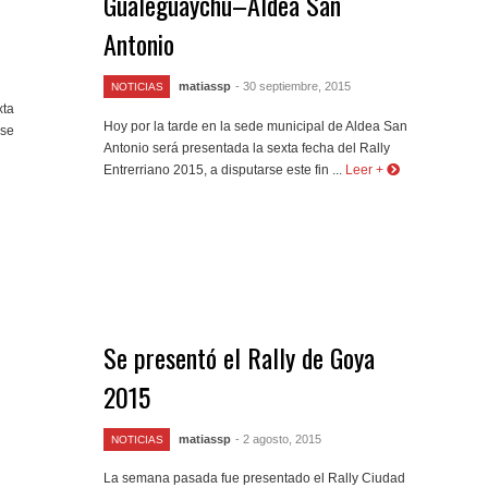
Gualeguaychú–Aldea San
Antonio
matiassp
- 30 septiembre, 2015
NOTICIAS
xta
Hoy por la tarde en la sede municipal de Aldea San
rse
Antonio será presentada la sexta fecha del Rally
Entrerriano 2015, a disputarse este fin ...
Leer +
Se presentó el Rally de Goya
2015
matiassp
- 2 agosto, 2015
NOTICIAS
La semana pasada fue presentado el Rally Ciudad