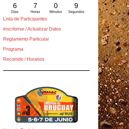
6
7
0
8
Días
Horas
Minutos
Segundos
Lista de Participantes
Inscribirse / Actualizar Datos
Reglamento Particular
Programa
Recorrido / Horarios