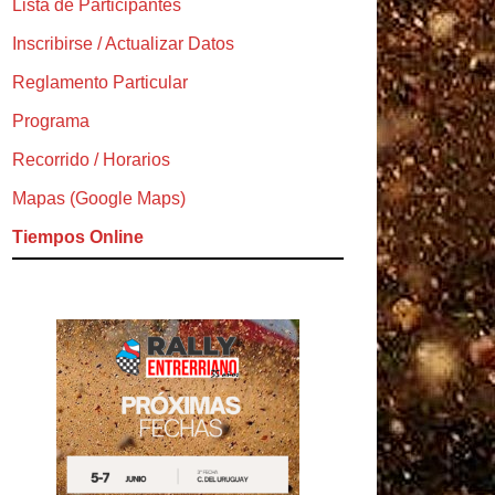
Lista de Participantes
Inscribirse / Actualizar Datos
Reglamento Particular
Programa
Recorrido / Horarios
Mapas (Google Maps)
Tiempos Online