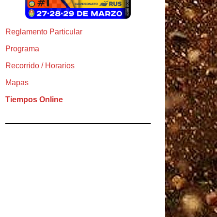
Reglamento Particular
Programa
Recorrido / Horarios
Mapas
Tiempos Online