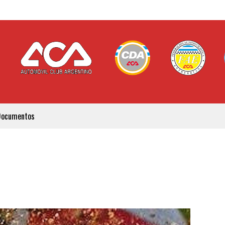
Documentos