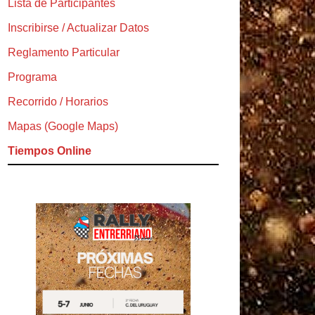
Lista de Participantes
Inscribirse / Actualizar Datos
Reglamento Particular
Programa
Recorrido / Horarios
Mapas (Google Maps)
Tiempos Online