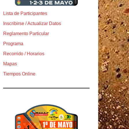
Lista de Participantes
Inscribirse / Actualizar Datos
Reglamento Particular
Programa
Recorrido / Horarios
Mapas
Tiempos Online