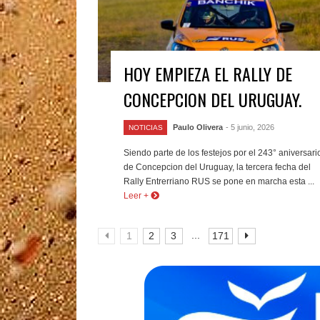
HOY EMPIEZA EL RALLY DE
CONCEPCION DEL URUGUAY.
Paulo Olivera
- 5 junio, 2026
NOTICIAS
Siendo parte de los festejos por el 243° aniversari
de Concepcion del Uruguay, la tercera fecha del
Rally Entrerriano RUS se pone en marcha esta ...
Leer +
...
1
2
3
171