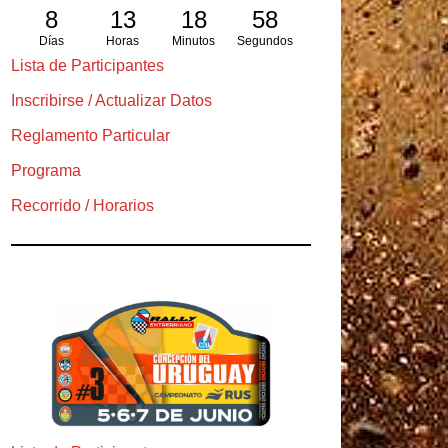
8
13
18
57
Días
Horas
Minutos
Segundos
Lista de Participantes
Inscribirse / Actualizar Datos
Reglamento Particular
Programa
Recorrido / Horarios