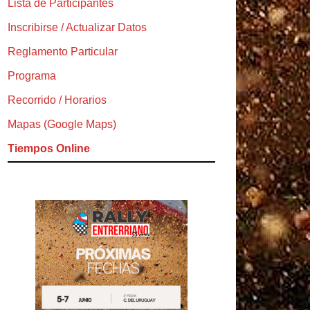
Lista de Participantes
Inscribirse / Actualizar Datos
Reglamento Particular
Programa
Recorrido / Horarios
Mapas (Google Maps)
Tiempos Online