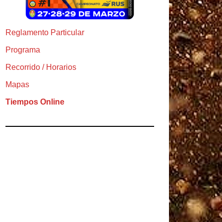
Reglamento Particular
Programa
Recorrido / Horarios
Mapas
Tiempos Online