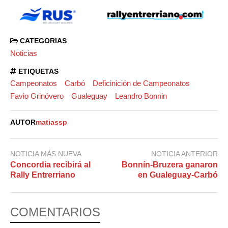
CATEGORIAS
Noticias
ETIQUETAS
Campeonatos
Carbó
Deficinición de Campeonatos
Favio Grinóvero
Gualeguay
Leandro Bonnin
AUTOR
matiassp
NOTICIA MÁS NUEVA
NOTICIA ANTERIOR
Concordia recibirá al
Bonnín-Bruzera ganaron
Rally Entrerriano
en Gualeguay-Carbó
COMENTARIOS