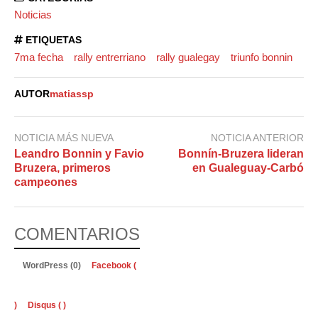
Noticias
ETIQUETAS
7ma fecha
rally entrerriano
rally gualegay
triunfo bonnin
AUTOR
matiassp
NOTICIA MÁS NUEVA
NOTICIA ANTERIOR
Leandro Bonnin y Favio
Bonnín-Bruzera lideran
Bruzera, primeros
en Gualeguay-Carbó
campeones
COMENTARIOS
WordPress (0)
Facebook (
)
Disqus (
)