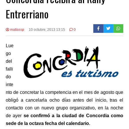
Entrerriano
matiassp
10 octubre, 2013 13:15
0
Lue
go
del
falli
do
inte
nto de concretar la competencia en el mes de agosto que
obligó a cancelarla ocho días antes del inicio, tras el
contacto con un nuevo grupo organizativo, en la noche
de ayer
se confirmó a la ciudad de Concordia como
sede de la octava fecha del calendario.