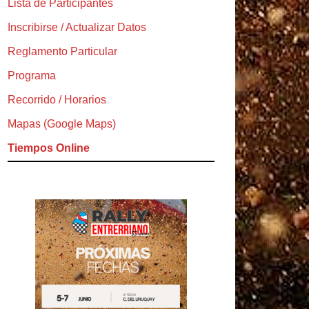
Lista de Participantes
Inscribirse / Actualizar Datos
Reglamento Particular
Programa
Recorrido / Horarios
Mapas (Google Maps)
Tiempos Online