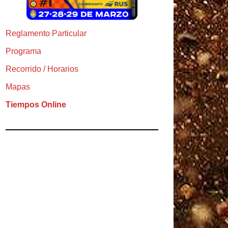
Reglamento Particular
Programa
Recorrido / Horarios
Mapas
Tiempos Online