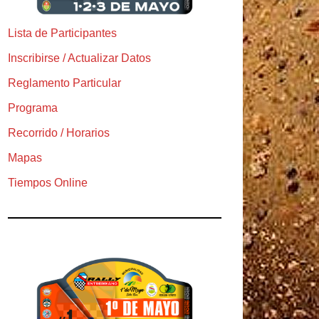
Lista de Participantes
Inscribirse / Actualizar Datos
Reglamento Particular
Programa
Recorrido / Horarios
Mapas
Tiempos Online