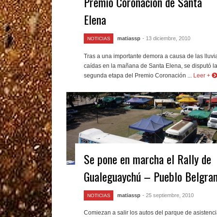
Premio Coronación de Santa
Elena
matiassp
- 13 diciembre, 2010
NOTICIAS
Tras a una importante demora a causa de las lluvi
caídas en la mañana de Santa Elena, se disputó l
segunda etapa del Premio Coronación ...
Leer +
Se pone en marcha el Rally de
Gualeguaychú – Pueblo Belgra
matiassp
- 25 septiembre, 2010
NOTICIAS
Comiezan a salir los autos del parque de asistenc