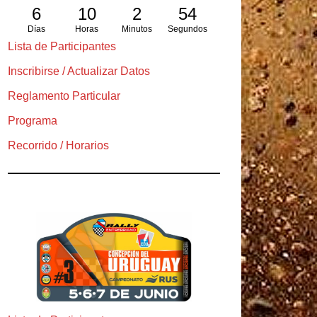
6
10
2
53
Días
Horas
Minutos
Segundos
Lista de Participantes
Inscribirse / Actualizar Datos
Reglamento Particular
Programa
Recorrido / Horarios