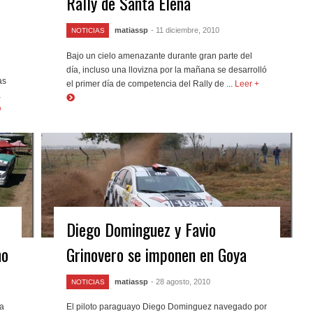
Rally de Santa Elena
matiassp
- 11 diciembre, 2010
NOTICIAS
Bajo un cielo amenazante durante gran parte del
día, incluso una llovizna por la mañana se desarrolló
as
el primer día de competencia del Rally de ...
Leer +
a
Diego Dominguez y Favio
no
Grinovero se imponen en Goya
matiassp
- 28 agosto, 2010
NOTICIAS
ia
El piloto paraguayo Diego Dominguez navegado por