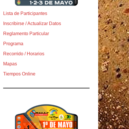
Lista de Participantes
Inscribirse / Actualizar Datos
Reglamento Particular
Programa
Recorrido / Horarios
Mapas
Tiempos Online