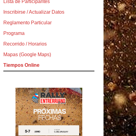
Lista de Participantes
Inscribirse / Actualizar Datos
Reglamento Particular
Programa
Recorrido / Horarios
Mapas (Google Maps)
Tiempos Online