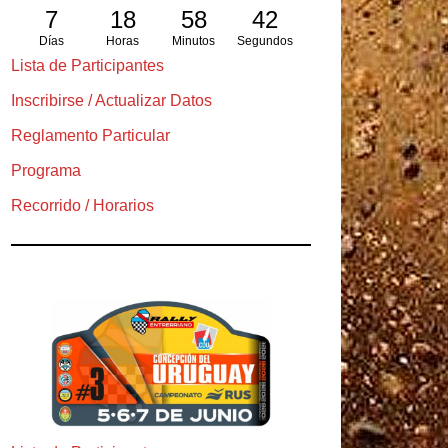
7
18
58
41
Días
Horas
Minutos
Segundos
Lista de Participantes
Inscribirse / Actualizar Datos
Reglamento Particular
Programa
Recorrido / Horarios