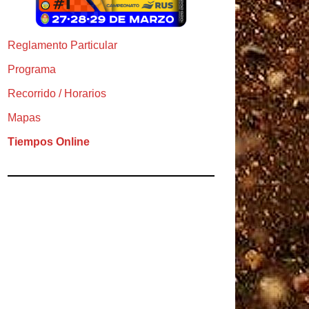
Reglamento Particular
Programa
Recorrido / Horarios
Mapas
Tiempos Online