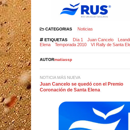
Noticias
CATEGORIAS
Día 1
Juan Cancelo
Leand
ETIQUETAS
Elena
Temporada 2010
VI Rally de Santa El
AUTOR
matiassp
NOTICIA MÁS NUEVA
Juan Cancelo se quedó con el Premio
Coronación de Santa Elena