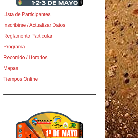
Lista de Participantes
Inscribirse / Actualizar Datos
Reglamento Particular
Programa
Recorrido / Horarios
Mapas
Tiempos Online