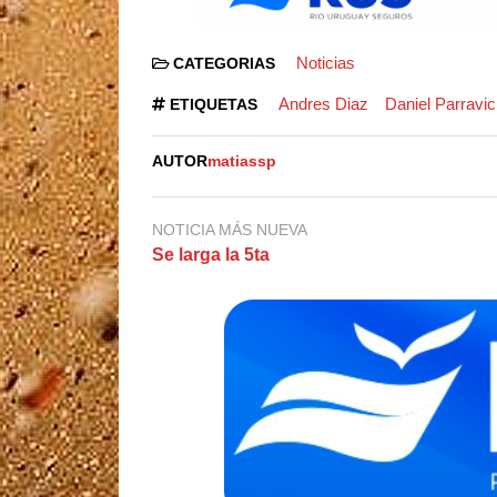
Noticias
CATEGORIAS
Andres Diaz
Daniel Parravic
ETIQUETAS
AUTOR
matiassp
NOTICIA MÁS NUEVA
Se larga la 5ta