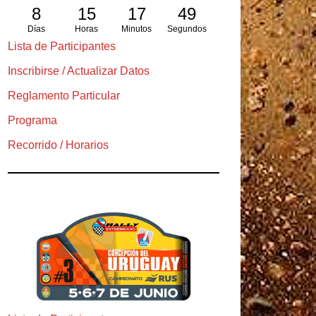
8
15
17
48
Días
Horas
Minutos
Segundos
Lista de Participantes
Inscribirse / Actualizar Datos
Reglamento Particular
Programa
Recorrido / Horarios