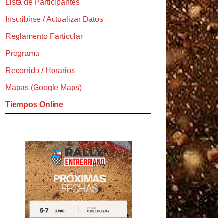
Lista de Participantes
Inscribirse / Actualizar Datos
Reglamento Particular
Programa
Recorrido / Horarios
Mapas (Google Maps)
Tiempos Online