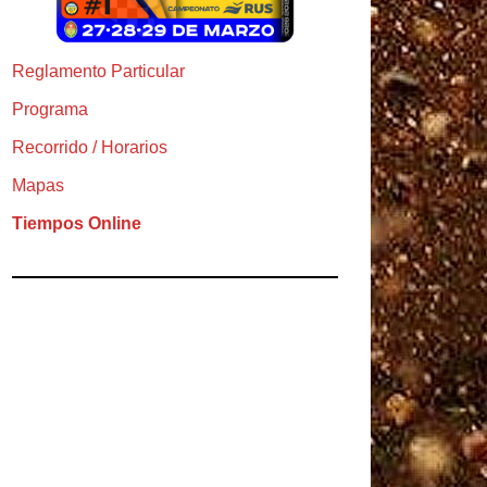
Reglamento Particular
Programa
Recorrido / Horarios
Mapas
Tiempos Online