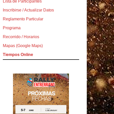
Lista de Participantes
Inscribirse / Actualizar Datos
Reglamento Particular
Programa
Recorrido / Horarios
Mapas (Google Maps)
Tiempos Online