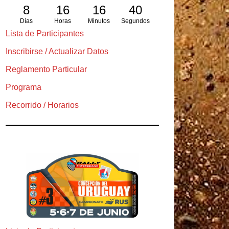
8
16
16
38
Días
Horas
Minutos
Segundos
Lista de Participantes
Inscribirse / Actualizar Datos
Reglamento Particular
Programa
Recorrido / Horarios