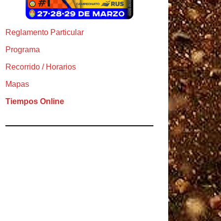
Reglamento Particular
Programa
Recorrido / Horarios
Mapas
Tiempos Online