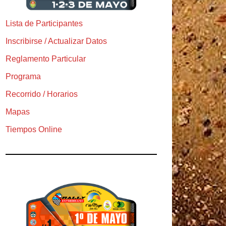
Lista de Participantes
Inscribirse / Actualizar Datos
Reglamento Particular
Programa
Recorrido / Horarios
Mapas
Tiempos Online