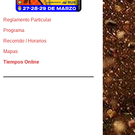
Reglamento Particular
Programa
Recorrido / Horarios
Mapas
Tiempos Online