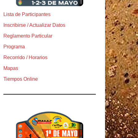
Lista de Participantes
Inscribirse / Actualizar Datos
Reglamento Particular
Programa
Recorrido / Horarios
Mapas
Tiempos Online