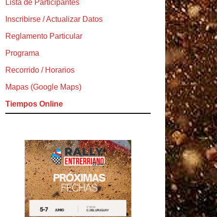
Lista de Participantes
Inscribirse / Actualizar Datos
Reglamento Particular
Programa
Recorrido / Horarios
Mapas (Google Maps)
Tiempos Online