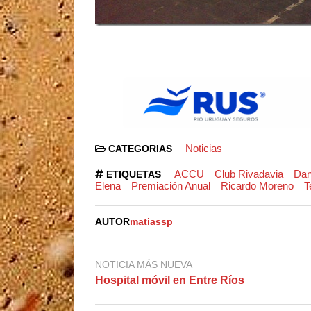
Noticias
CATEGORIAS
ACCU
Club Rivadavia
Dan
ETIQUETAS
Elena
Premiación Anual
Ricardo Moreno
T
AUTOR
matiassp
NOTICIA MÁS NUEVA
Hospital móvil en Entre Ríos