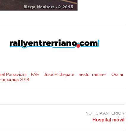
iel Parravicini
FAE
José Etchepare
nestor ramirez
Oscar
emporada 2014
NOTICIA ANTERIOR
Hospital móvil