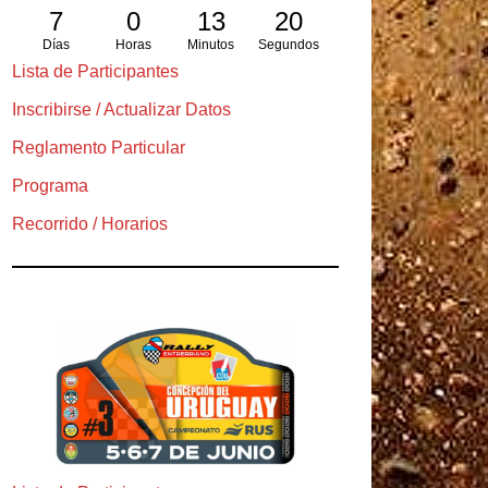
7
0
13
18
Días
Horas
Minutos
Segundos
Lista de Participantes
Inscribirse / Actualizar Datos
Reglamento Particular
Programa
Recorrido / Horarios