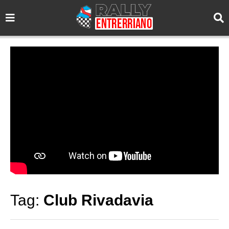
Tag:
Club Rivadavia