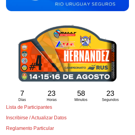
7
23
58
23
Días
Horas
Minutos
Segundos
Lista de Participantes
Inscribirse / Actualizar Datos
Reglamento Particular