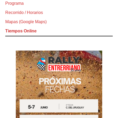
Programa
Recorrido / Horarios
Mapas (Google Maps)
Tiempos Online