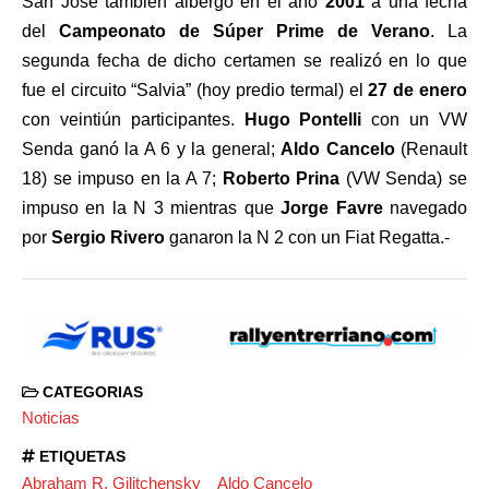
San José también albergó en el año
2001
a una fecha
del
Campeonato de Súper Prime de Verano
. La
segunda fecha de dicho certamen se realizó en lo que
fue el circuito “Salvia” (hoy predio termal) el
27 de enero
con veintiún participantes.
Hugo Pontelli
con un VW
Senda ganó la A 6 y la general;
Aldo Cancelo
(Renault
18) se impuso en la A 7;
Roberto Prina
(VW Senda) se
impuso en la N 3 mientras que
Jorge Favre
navegado
por
Sergio Rivero
ganaron la N 2 con un Fiat Regatta.-
CATEGORIAS
Noticias
ETIQUETAS
Abraham R. Gilitchensky
Aldo Cancelo