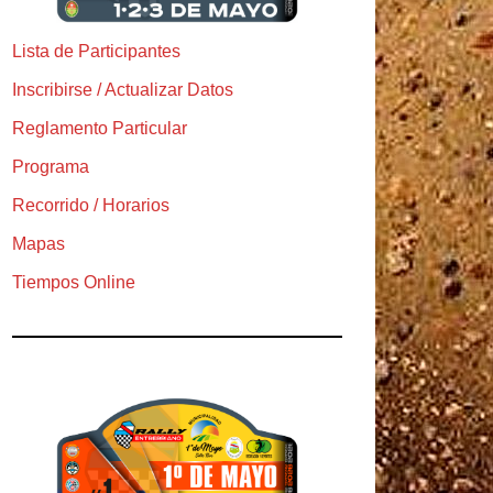
Lista de Participantes
Inscribirse / Actualizar Datos
Reglamento Particular
Programa
Recorrido / Horarios
Mapas
Tiempos Online