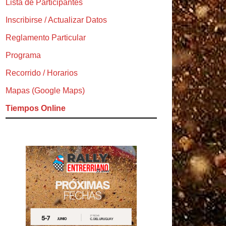
Lista de Participantes
Inscribirse / Actualizar Datos
Reglamento Particular
Programa
Recorrido / Horarios
Mapas (Google Maps)
Tiempos Online