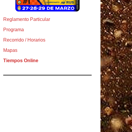
Reglamento Particular
Programa
Recorrido / Horarios
Mapas
Tiempos Online