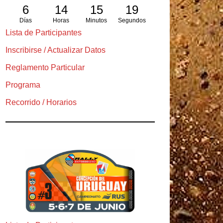
6
14
15
18
Días
Horas
Minutos
Segundos
Lista de Participantes
Inscribirse / Actualizar Datos
Reglamento Particular
Programa
Recorrido / Horarios