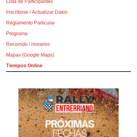
Lista de Participantes
Inscribirse / Actualizar Datos
Reglamento Particular
Programa
Recorrido / Horarios
Mapas (Google Maps)
Tiempos Online