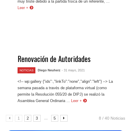
muy triste debido a la partida física de un referente, ...
Leer +
Renovación de Autoridades
Diego Neuherz
- 31 mayo, 2021
NOTICIAS
<!-- wp:gallery {"ids":,"linkTo":"none","align":"left"} --> La
semana pasada a través de plataforma virtual (como
permite la Resolución 055/20 de DIPJ) se realizó la
Asamblea General Ordinaria ...
Leer +
...
1
2
3
5
8 / 40 Noticias