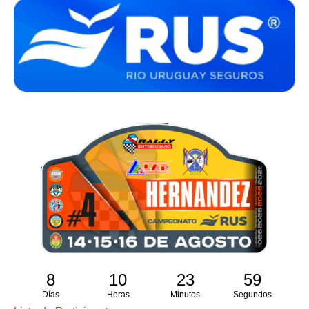
8
10
23
58
Días
Horas
Minutos
Segundos