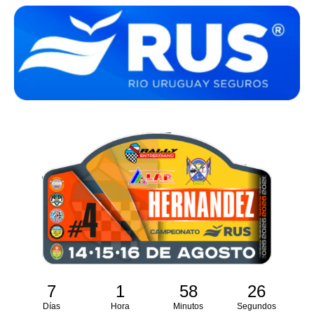
7
1
58
25
Días
Hora
Minutos
Segundos