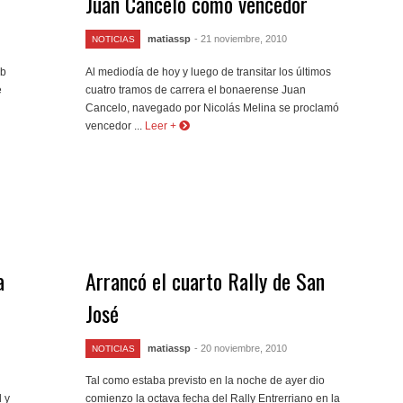
Juan Cancelo como vencedor
matiassp
- 21 noviembre, 2010
NOTICIAS
ub
Al mediodía de hoy y luego de transitar los últimos
e
cuatro tramos de carrera el bonaerense Juan
Cancelo, navegado por Nicolás Melina se proclamó
vencedor ...
Leer +
a
Arrancó el cuarto Rally de San
José
matiassp
- 20 noviembre, 2010
NOTICIAS
Tal como estaba previsto en la noche de ayer dio
l y
comienzo la octava fecha del Rally Entrerriano en la