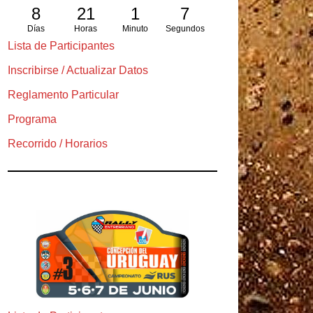
8
21
1
5
Días
Horas
Minuto
Segundos
Lista de Participantes
Inscribirse / Actualizar Datos
Reglamento Particular
Programa
Recorrido / Horarios