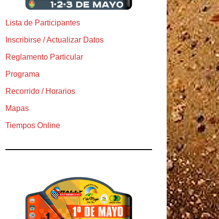
Lista de Participantes
Inscribirse / Actualizar Datos
Reglamento Particular
Programa
Recorrido / Horarios
Mapas
Tiempos Online