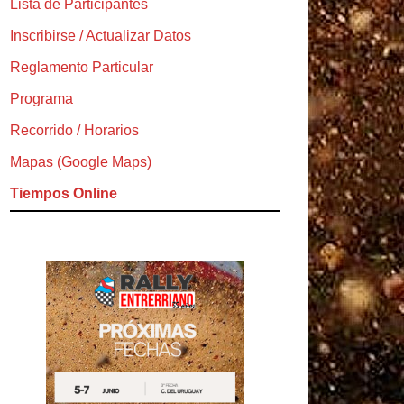
Lista de Participantes
Inscribirse / Actualizar Datos
Reglamento Particular
Programa
Recorrido / Horarios
Mapas (Google Maps)
Tiempos Online