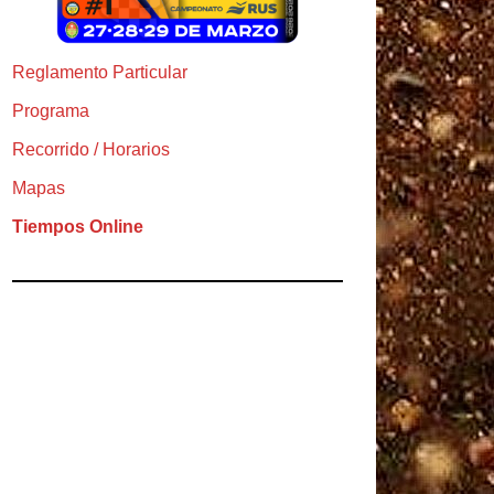
Reglamento Particular
Programa
Recorrido / Horarios
Mapas
Tiempos Online