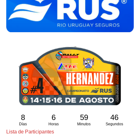
8
6
59
45
Días
Horas
Minutos
Segundos
Lista de Participantes