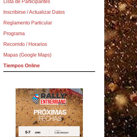
Lista de Participantes
Inscribirse / Actualizar Datos
Reglamento Particular
Programa
Recorrido / Horarios
Mapas (Google Maps)
Tiempos Online