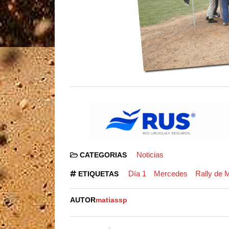
Noticias
CATEGORIAS
Día 1
Mercedes
Rally de 
ETIQUETAS
AUTOR
matiassp