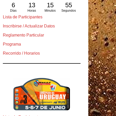
6
13
15
54
Días
Horas
Minutos
Segundos
Lista de Participantes
Inscribirse / Actualizar Datos
Reglamento Particular
Programa
Recorrido / Horarios