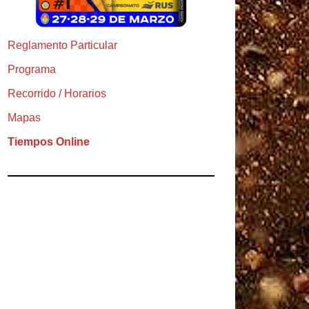
Reglamento Particular
Programa
Recorrido / Horarios
Mapas
Tiempos Online