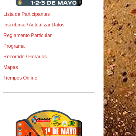
Lista de Participantes
Inscribirse / Actualizar Datos
Reglamento Particular
Programa
Recorrido / Horarios
Mapas
Tiempos Online