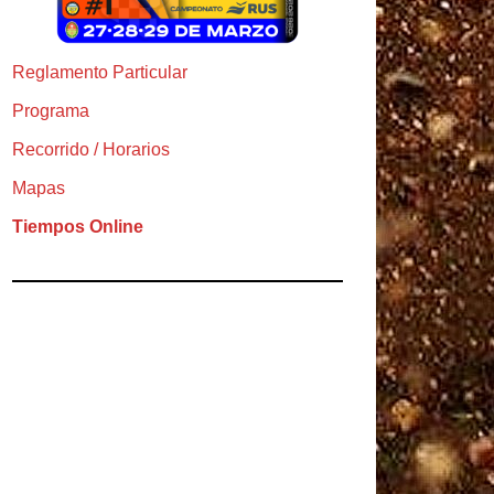
Reglamento Particular
Programa
Recorrido / Horarios
Mapas
Tiempos Online