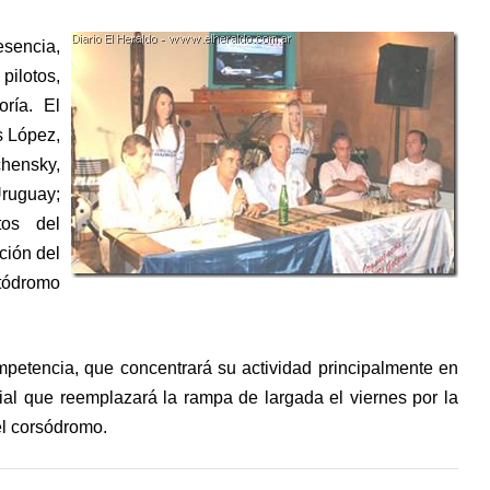
esencia,
ilotos,
ría. El
s López,
hensky,
Uruguay;
tos del
ción del
utódromo
ompetencia, que concentrará su actividad principalmente en
al que reemplazará la rampa de largada el viernes por la
el corsódromo.