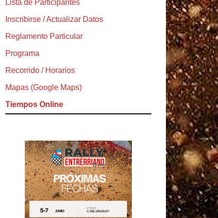
Lista de Participantes
Inscribirse / Actualizar Datos
Reglamento Particular
Programa
Recorrido / Horarios
Mapas (Google Maps)
Tiempos Online