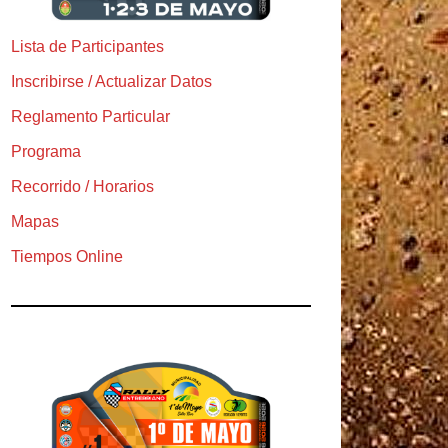
Lista de Participantes
Inscribirse / Actualizar Datos
Reglamento Particular
Programa
Recorrido / Horarios
Mapas
Tiempos Online