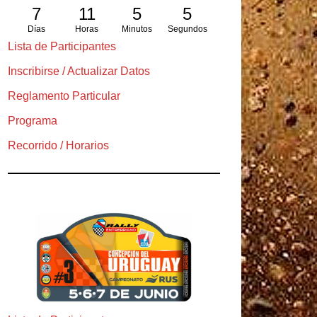
7
11
5
4
Días
Horas
Minutos
Segundos
Lista de Participantes
Inscribirse / Actualizar Datos
Reglamento Particular
Programa
Recorrido / Horarios