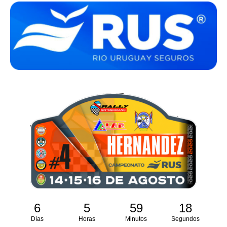
6
5
59
17
Días
Horas
Minutos
Segundos