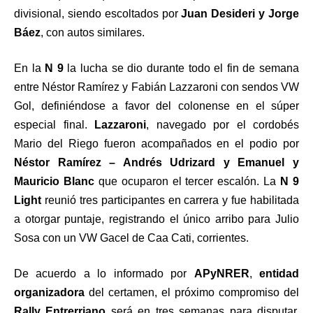
divisional, siendo escoltados por
Juan Desideri y Jorge
Báez
, con autos similares.
En la
N 9
la lucha se dio durante todo el fin de semana
entre Néstor Ramírez y Fabián Lazzaroni con sendos VW
Gol, definiéndose a favor del colonense en el súper
especial final.
Lazzaroni
, navegado por el cordobés
Mario del Riego fueron acompañados en el podio por
Néstor Ramírez – Andrés Udrizard y Emanuel y
Mauricio Blanc
que ocuparon el tercer escalón. La
N 9
Light
reunió tres participantes en carrera y fue habilitada
a otorgar puntaje, registrando el único arribo para Julio
Sosa con un VW Gacel de Caa Cati, corrientes.
De acuerdo a lo informado por
APyNRER
,
entidad
organizadora
del certamen, el próximo compromiso del
Rally Entrerriano
será en tres semanas para disputar,