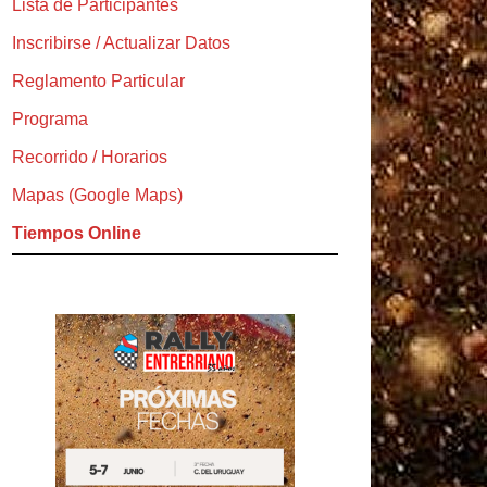
Lista de Participantes
Inscribirse / Actualizar Datos
Reglamento Particular
Programa
Recorrido / Horarios
Mapas (Google Maps)
Tiempos Online