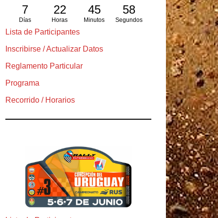
7
22
45
57
Días
Horas
Minutos
Segundos
Lista de Participantes
Inscribirse / Actualizar Datos
Reglamento Particular
Programa
Recorrido / Horarios