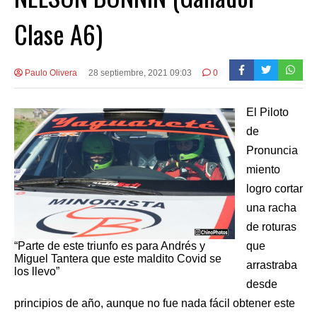
Clase A6)
Paulo Olivera
28 septiembre, 2021 09:03
0
El Piloto
de
Pronuncia
miento
logro cortar
una racha
de roturas
“Parte de este triunfo es para Andrés y
que
Miguel Tantera que este maldito Covid se
arrastraba
los llevo”
desde
principios de año, aunque no fue nada fácil obtener este