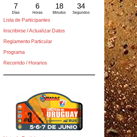
7
6
18
32
Días
Horas
Minutos
Segundos
Lista de Participantes
Inscribirse / Actualizar Datos
Reglamento Particular
Programa
Recorrido / Horarios