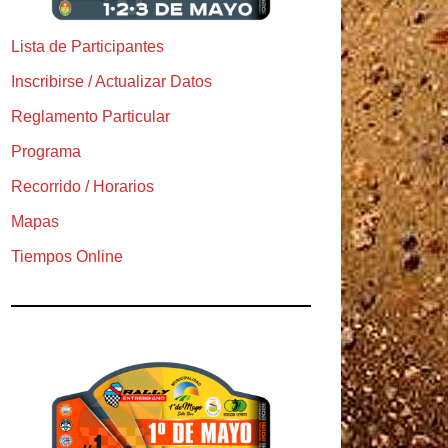
Lista de Participantes
Inscribirse / Actualizar Datos
Reglamento Particular
Programa
Recorrido / Horarios
Mapas
Tiempos Online