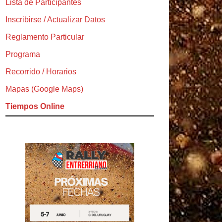
Lista de Participantes
Inscribirse / Actualizar Datos
Reglamento Particular
Programa
Recorrido / Horarios
Mapas (Google Maps)
Tiempos Online