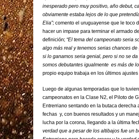
inesperado pero muy positivo, año debut, 
obviamente estaba lejos de lo que pretend
Elia”;
comento el uruguayense que le toco d
hacer un impase para terminar el armado de
definición;
“El tema del campeonato seria so
algo más real y tenemos serias chances de
si lo ganamos seria genial, pero si no se d
somos debutantes igualmente es más de l
propio equipo trabaja en los últimos ajustes
Luego de algunas temporadas que lo tuvier
campeonatos en la Clase N2, el Piloto de G
Entrerriano sentando en la butaca derecha 
fechas y, con buenos resultados y un manejo
lucha por la corona, llegando a la última fe
verdad que a pesar de los altibajos fue un