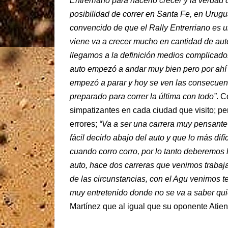
Entrerriano para hacerlo crecer y la verdad 
posibilidad de correr en Santa Fe, en Urugu
convencido de que el Rally Entrerriano es u
viene va a crecer mucho en cantidad de aut
llegamos a la definición medios complicado
auto empezó a andar muy bien pero por ahí 
empezó a parar y hoy se ven las consecuen
preparado para correr la última con todo”
. C
simpatizantes en cada ciudad que visito; pe
errores;
“Va a ser una carrera muy pensante
fácil decirlo abajo del auto y que lo más dif
cuando corro corro, por lo tanto deberemos
auto, hace dos carreras que venimos trabaja
de las circunstancias, con el Agu venimos t
muy entretenido donde no se va a saber qui
Martínez que al igual que su oponente Atien