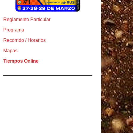
Reglamento Particular
Programa
Recorrido / Horarios
Mapas
Tiempos Online