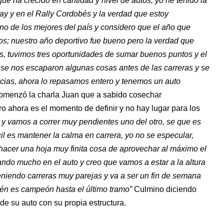
que ha crecido en cantidad y nivel de autos; yo he tenido la
ay y en el Rally Cordobés y la verdad que estoy
no de los mejores del país y considero que el año que
os; nuestro año deportivo fue bueno pero la verdad que
s, tuvimos tres oportunidades de sumar buenos puntos y el
se nos escaparon algunas cosas antes de las carreras y se
cias, ahora lo repasamos entero y tenemos un auto
omenzó la charla Juan que a sabido cosechar
ro ahora es el momento de definir y no hay lugar para los
 y vamos a correr muy pendientes uno del otro, se que es
ícil es mantener la calma en carrera, yo no se especular,
 hacer una hoja muy finita cosa de aprovechar al máximo el
ndo mucho en el auto y creo que vamos a estar a la altura
eniendo carreras muy parejas y va a ser un fin de semana
én es campeón hasta el último tramo”
Culmino diciendo
de su auto con su propia estructura.