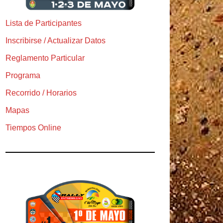
Lista de Participantes
Inscribirse / Actualizar Datos
Reglamento Particular
Programa
Recorrido / Horarios
Mapas
Tiempos Online