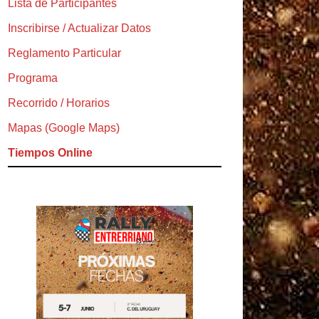
Lista de Participantes
Inscribirse / Actualizar Datos
Reglamento Particular
Programa
Recorrido / Horarios
Mapas (Google Maps)
Tiempos Online