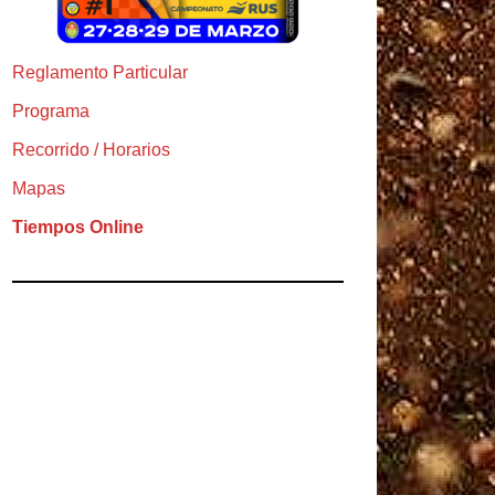
Reglamento Particular
Programa
Recorrido / Horarios
Mapas
Tiempos Online