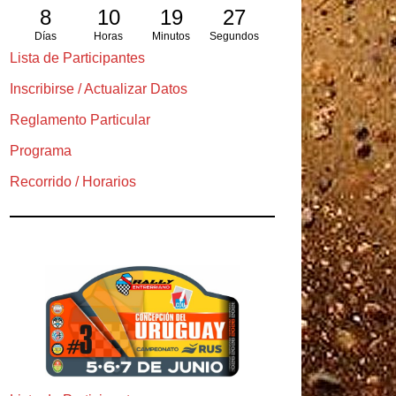
8
10
19
26
Días
Horas
Minutos
Segundos
Lista de Participantes
Inscribirse / Actualizar Datos
Reglamento Particular
Programa
Recorrido / Horarios