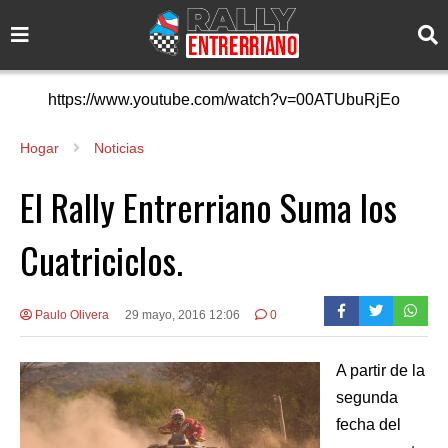
https://www.youtube.com/watch?v=00ATUbuRjEo
Hogar
Noticias
El Rally Entrerriano Suma los
Cuatriciclos.
Paulo Olivera
29 mayo, 2016 12:06
0
A partir de la
segunda
fecha del