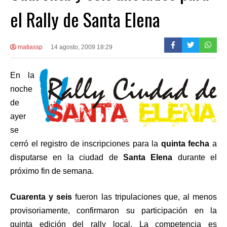
el Rally de Santa Elena
matiassp
14 agosto, 2009 18:29
En la
noche
de
ayer
se
cerró el registro de inscripciones para la
quinta fecha
a
disputarse en la ciudad de
Santa Elena
durante el
próximo fin de semana.
Cuarenta y seis
fueron las tripulaciones que, al menos
provisoriamente, confirmaron su participación en la
quinta edición del rally local. La competencia es