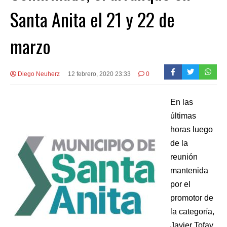
Santa Anita el 21 y 22 de
marzo
Diego Neuherz
12 febrero, 2020 23:33
0
En las
últimas
horas luego
de la
reunión
mantenida
por el
promotor de
la categoría,
Javier Tofay