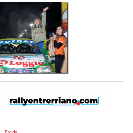
s
Previa