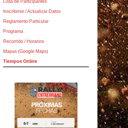
Lista de Participantes
Inscribirse / Actualizar Datos
Reglamento Particular
Programa
Recorrido / Horarios
Mapas (Google Maps)
Tiempos Online