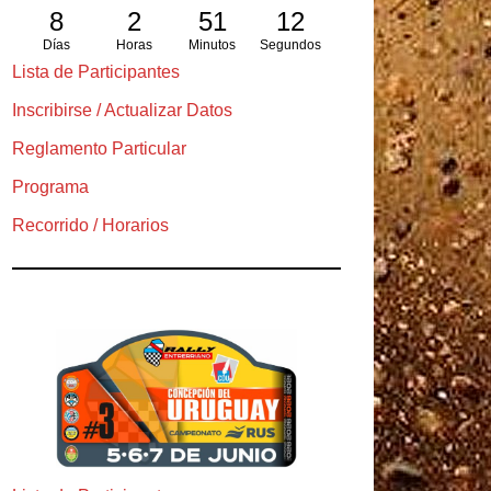
8
2
51
10
Días
Horas
Minutos
Segundos
Lista de Participantes
Inscribirse / Actualizar Datos
Reglamento Particular
Programa
Recorrido / Horarios