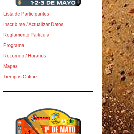
Lista de Participantes
Inscribirse / Actualizar Datos
Reglamento Particular
Programa
Recorrido / Horarios
Mapas
Tiempos Online