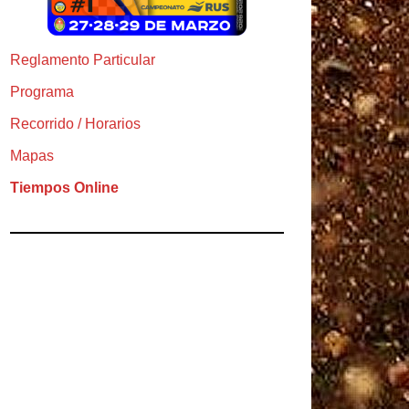
Reglamento Particular
Programa
Recorrido / Horarios
Mapas
Tiempos Online