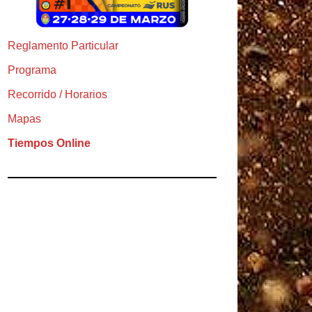
Reglamento Particular
Programa
Recorrido / Horarios
Mapas
Tiempos Online