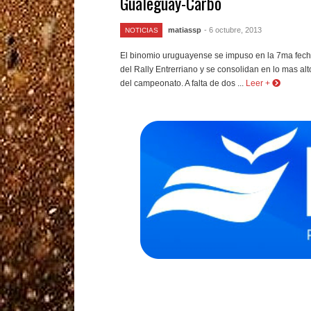
Gualeguay-Carbó
matiassp
- 6 octubre, 2013
NOTICIAS
El binomio uruguayense se impuso en la 7ma fec
del Rally Entrerriano y se consolidan en lo mas alt
del campeonato. A falta de dos ...
Leer +