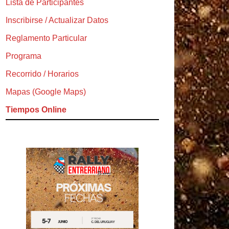
Lista de Participantes
Inscribirse / Actualizar Datos
Reglamento Particular
Programa
Recorrido / Horarios
Mapas (Google Maps)
Tiempos Online