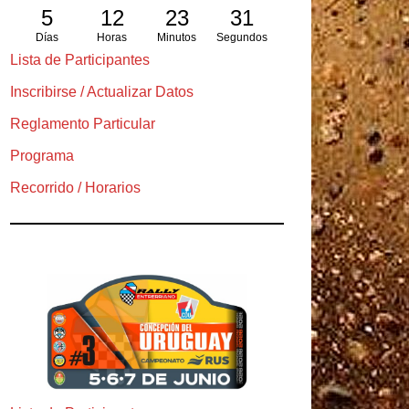
5
12
23
30
Días
Horas
Minutos
Segundos
Lista de Participantes
Inscribirse / Actualizar Datos
Reglamento Particular
Programa
Recorrido / Horarios