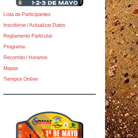
Lista de Participantes
Inscribirse / Actualizar Datos
Reglamento Particular
Programa
Recorrido / Horarios
Mapas
Tiempos Online