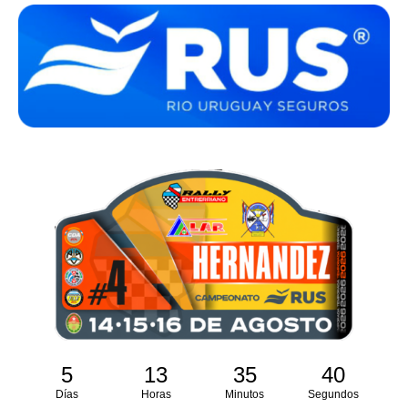
5
13
35
40
Días
Horas
Minutos
Segundos