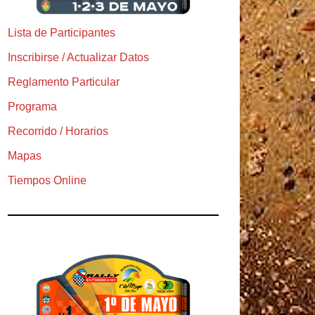
Lista de Participantes
Inscribirse / Actualizar Datos
Reglamento Particular
Programa
Recorrido / Horarios
Mapas
Tiempos Online