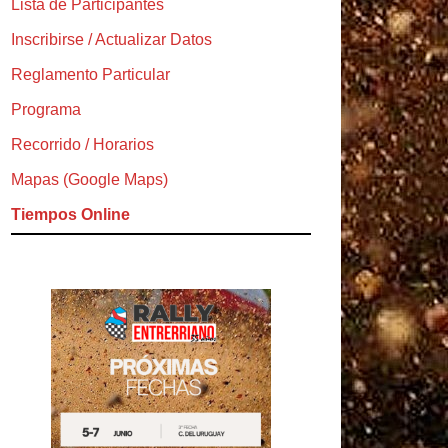
Lista de Participantes
Inscribirse / Actualizar Datos
Reglamento Particular
Programa
Recorrido / Horarios
Mapas (Google Maps)
Tiempos Online