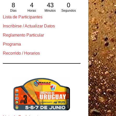
8
4
42
59
Días
Horas
Minutos
Segundos
Lista de Participantes
Inscribirse / Actualizar Datos
Reglamento Particular
Programa
Recorrido / Horarios