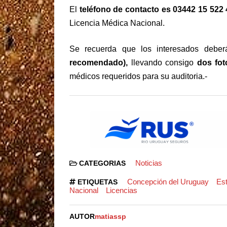
El
teléfono de contacto es 03442 15 522
Licencia Médica Nacional.
Se recuerda que los interesados debe
recomendado),
llevando consigo
dos foto
médicos requeridos para su auditoria.-
Noticias
CATEGORIAS
Concepción del Uruguay
Es
ETIQUETAS
Nacional
Licencias
AUTOR
matiassp