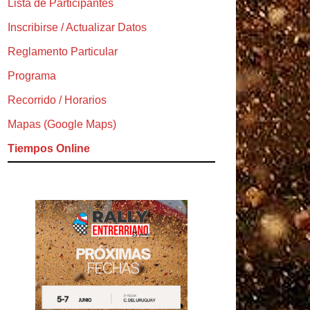
Lista de Participantes
Inscribirse / Actualizar Datos
Reglamento Particular
Programa
Recorrido / Horarios
Mapas (Google Maps)
Tiempos Online