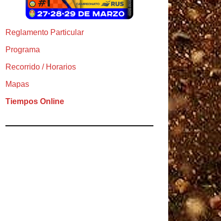
Reglamento Particular
Programa
Recorrido / Horarios
Mapas
Tiempos Online