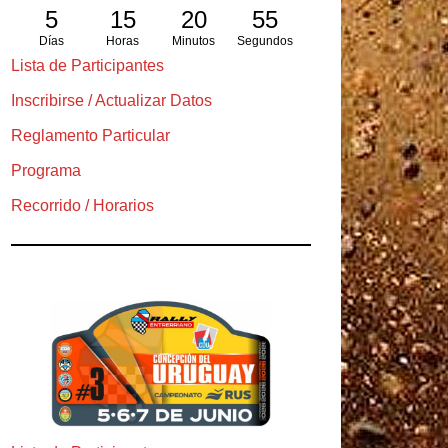
5
15
20
53
Días
Horas
Minutos
Segundos
Lista de Participantes
Inscribirse / Actualizar Datos
Reglamento Particular
Programa
Recorrido / Horarios