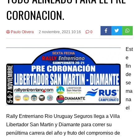
CORONACION.
Paulo Olivera
2 noviembre, 2021 10:16
0
Est
e
fin
de
se
ma
na
el
Rally Entrerriano Rio Uruguay Seguros llega a Villa
Libertador San Martin y Diamante para correr su
penúltima carrera del año y fruto del compromiso de