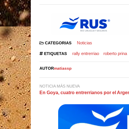
Noticias
CATEGORIAS
rally entrerriao
roberto prina
ETIQUETAS
AUTOR
matiassp
NOTICIA MÁS NUEVA
En Goya, cuatro entrerrianos por el Arge