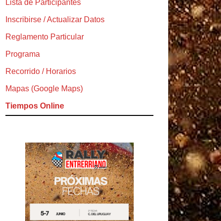
Lista de Participantes
Inscribirse / Actualizar Datos
Reglamento Particular
Programa
Recorrido / Horarios
Mapas (Google Maps)
Tiempos Online