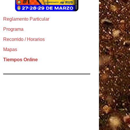
Reglamento Particular
Programa
Recorrido / Horarios
Mapas
Tiempos Online