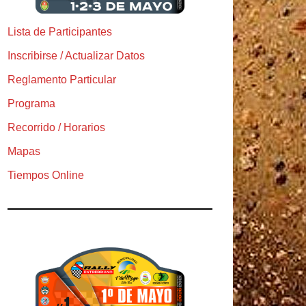
Lista de Participantes
Inscribirse / Actualizar Datos
Reglamento Particular
Programa
Recorrido / Horarios
Mapas
Tiempos Online