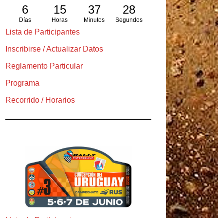
6
15
37
26
Días
Horas
Minutos
Segundos
Lista de Participantes
Inscribirse / Actualizar Datos
Reglamento Particular
Programa
Recorrido / Horarios