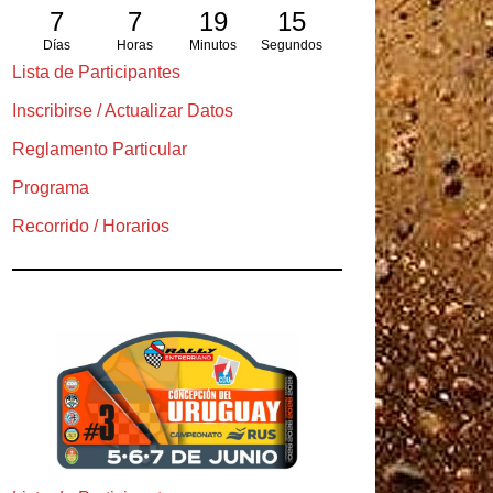
7
7
19
13
Días
Horas
Minutos
Segundos
Lista de Participantes
Inscribirse / Actualizar Datos
Reglamento Particular
Programa
Recorrido / Horarios