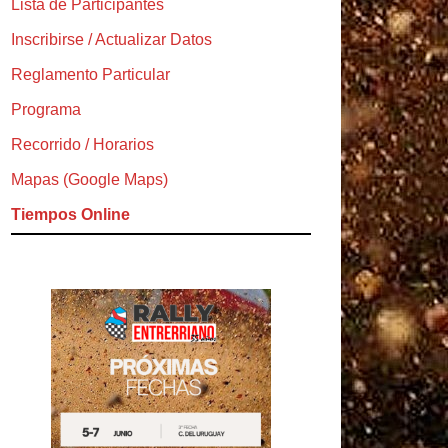
Lista de Participantes
Inscribirse / Actualizar Datos
Reglamento Particular
Programa
Recorrido / Horarios
Mapas (Google Maps)
Tiempos Online