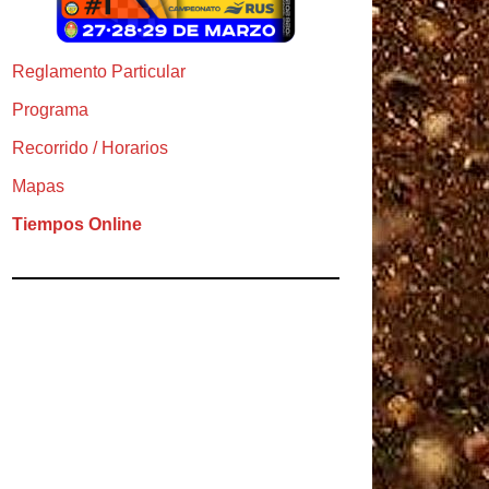
Reglamento Particular
Programa
Recorrido / Horarios
Mapas
Tiempos Online