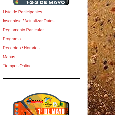
Lista de Participantes
Inscribirse / Actualizar Datos
Reglamento Particular
Programa
Recorrido / Horarios
Mapas
Tiempos Online