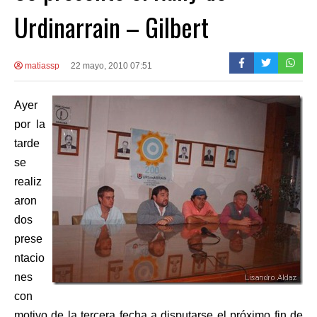
Urdinarrain – Gilbert
matiassp
22 mayo, 2010 07:51
Ayer
por la
tarde
se
realiz
aron
dos
prese
ntacio
nes
con
motivo de la tercera fecha a disputarse el próximo fin de