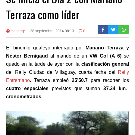
Terraza como líder
matiassp
28 septiembre, 2014 08:13
0
El binomio gualeyo integrado por
Mariano Terraza y
Néstor Bernigaud
al mando de un
VW Gol (A 6)
se
quedó en la tarde de ayer con la
clasificación general
del Rally Ciudad de Villaguay, cuarta fecha del
Rally
Entrerriano
. Terraza empleó
25’50.7
para recorrer los
cuatro especiales
previstos que suman
37.34 km.
cronometrados
.