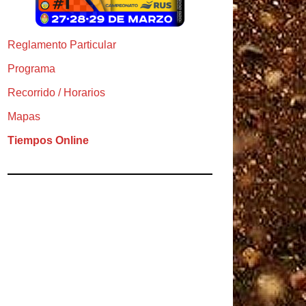
Reglamento Particular
Programa
Recorrido / Horarios
Mapas
Tiempos Online