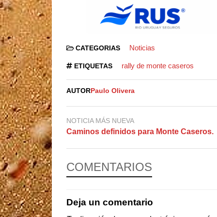
Noticias
CATEGORIAS
rally de monte caseros
ETIQUETAS
AUTOR
Paulo Olivera
NOTICIA MÁS NUEVA
Caminos definidos para Monte Caseros.
COMENTARIOS
Deja un comentario