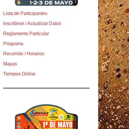
Lista de Participantes
Inscribirse / Actualizar Datos
Reglamento Particular
Programa
Recorrido / Horarios
Mapas
Tiempos Online