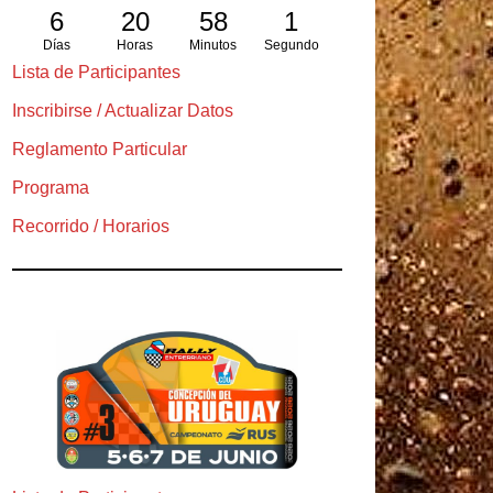
6
20
57
59
Días
Horas
Minutos
Segundos
Lista de Participantes
Inscribirse / Actualizar Datos
Reglamento Particular
Programa
Recorrido / Horarios