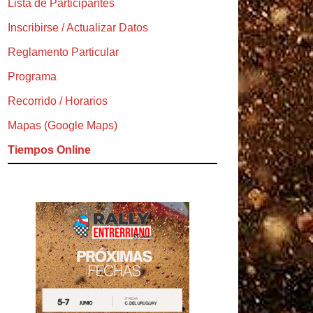
Lista de Participantes
Inscribirse / Actualizar Datos
Reglamento Particular
Programa
Recorrido / Horarios
Mapas (Google Maps)
Tiempos Online