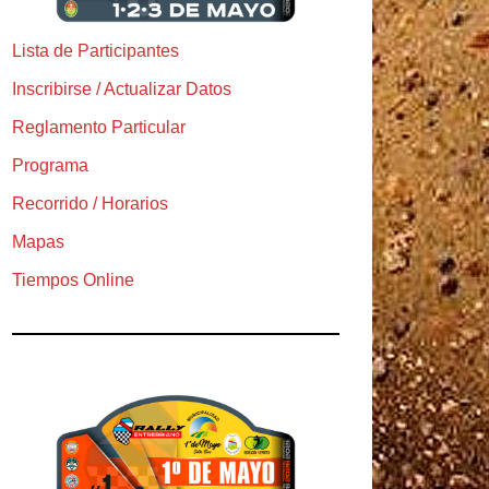
Lista de Participantes
Inscribirse / Actualizar Datos
Reglamento Particular
Programa
Recorrido / Horarios
Mapas
Tiempos Online