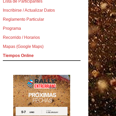
Lista de Participantes
Inscribirse / Actualizar Datos
Reglamento Particular
Programa
Recorrido / Horarios
Mapas (Google Maps)
Tiempos Online