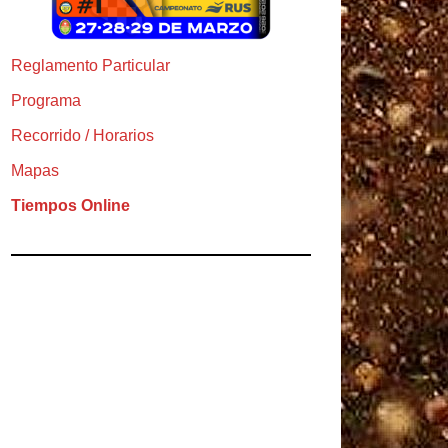
Reglamento Particular
Programa
Recorrido / Horarios
Mapas
Tiempos Online