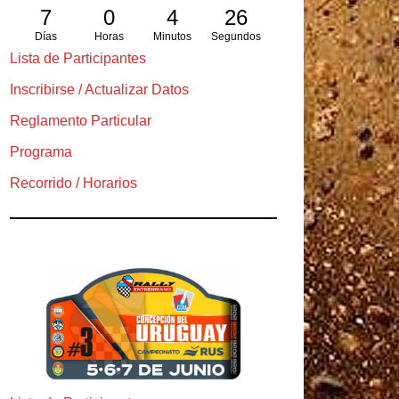
7
0
4
24
Días
Horas
Minutos
Segundos
Lista de Participantes
Inscribirse / Actualizar Datos
Reglamento Particular
Programa
Recorrido / Horarios