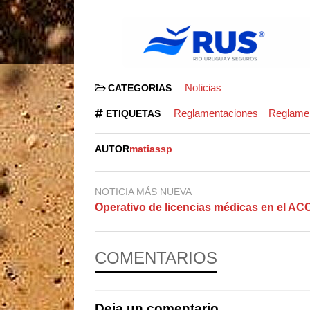
Noticias
CATEGORIAS
Reglamentaciones
Reglamen
ETIQUETAS
AUTOR
matiassp
NOTICIA MÁS NUEVA
Operativo de licencias médicas en el A
COMENTARIOS
Deja un comentario