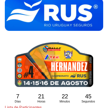
7
21
22
45
Días
Horas
Minutos
Segundos
Lista de Participantes