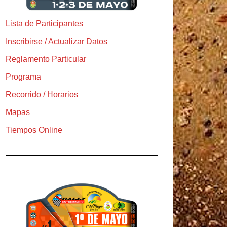
Lista de Participantes
Inscribirse / Actualizar Datos
Reglamento Particular
Programa
Recorrido / Horarios
Mapas
Tiempos Online