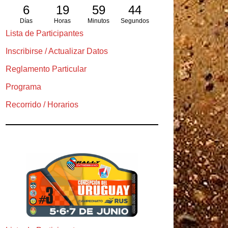
6
19
59
43
Días
Horas
Minutos
Segundos
Lista de Participantes
Inscribirse / Actualizar Datos
Reglamento Particular
Programa
Recorrido / Horarios