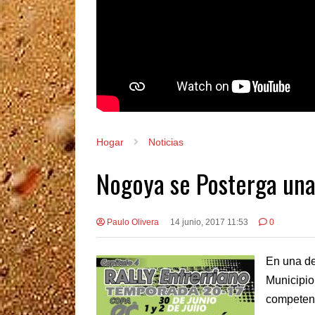
Hogar
Noticias
Nogoya se Posterga un
Paulo Olivera
14 junio, 2017 11:53
0
En una de
Municipio
competenci