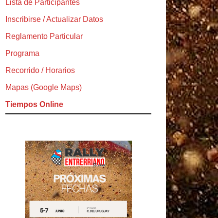
Lista de Participantes
Inscribirse / Actualizar Datos
Reglamento Particular
Programa
Recorrido / Horarios
Mapas (Google Maps)
Tiempos Online