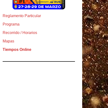
Reglamento Particular
Programa
Recorrido / Horarios
Mapas
Tiempos Online