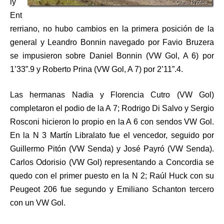
ly
Ent
rerriano, no hubo cambios en la primera posición de la
general y Leandro Bonnin navegado por Favio Bruzera
se impusieron sobre Daniel Bonnin (VW Gol, A 6) por
1’33”.9 y Roberto Prina (VW Gol, A 7) por 2’11”.4.
Las hermanas Nadia y Florencia Cutro (VW Gol)
completaron el podio de la A 7; Rodrigo Di Salvo y Sergio
Rosconi hicieron lo propio en la A 6 con sendos VW Gol.
En la N 3 Martín Libralato fue el vencedor, seguido por
Guillermo Pitón (VW Senda) y José Payró (VW Senda).
Carlos Odorisio (VW Gol) representando a Concordia se
quedo con el primer puesto en la N 2; Raúl Huck con su
Peugeot 206 fue segundo y Emiliano Schanton tercero
con un VW Gol.