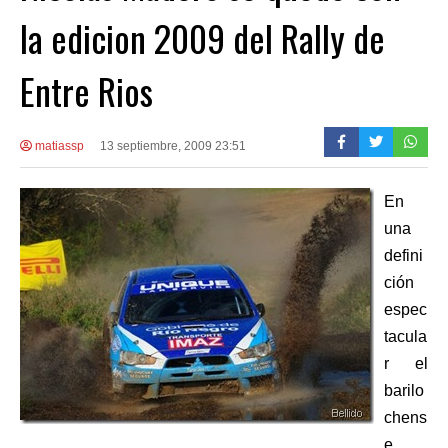
la edicion 2009 del Rally de
Entre Rios
matiassp
13 septiembre, 2009 23:51
En
una
defini
ción
espec
tacula
r el
barilo
chens
e